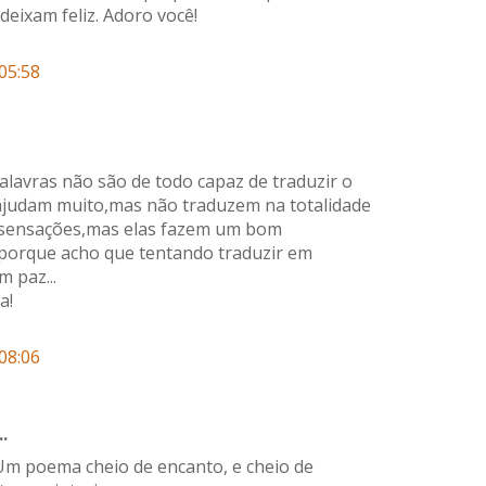
eixam feliz. Adoro você!
05:58
lavras não são de todo capaz de traduzir o
ajudam muito,mas não traduzem na totalidade
e sensações,mas elas fazem um bom
 porque acho que tentando traduzir em
m paz...
a!
08:06
.
Um poema cheio de encanto, e cheio de