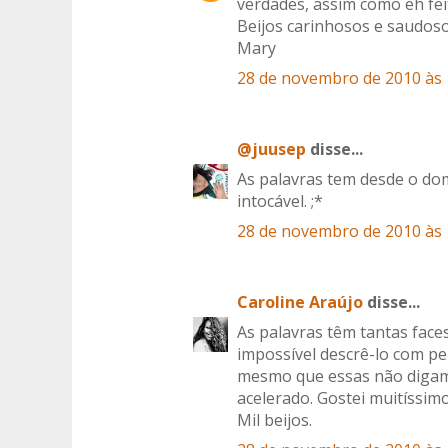
verdades, assim como eh feit
Beijos carinhosos e saudos
Mary
28 de novembro de 2010 às 
@juusep
disse...
As palavras tem desde o dom
intocável. ;*
28 de novembro de 2010 às 
Caroline Araújo
disse...
As palavras têm tantas fac
impossível descrê-lo com pe
mesmo que essas não digam 
acelerado. Gostei muitíssimo
Mil beijos.