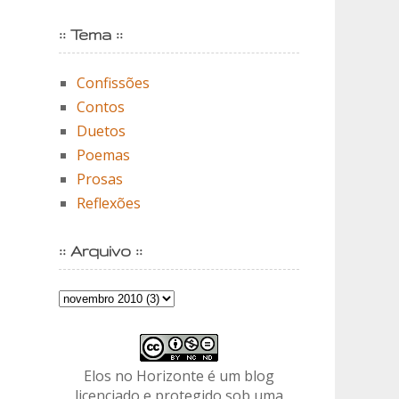
:: Tema ::
Confissões
Contos
Duetos
Poemas
Prosas
Reflexões
:: Arquivo ::
Elos no Horizonte é um blog
licenciado e protegido sob uma