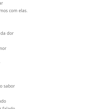
ar
mos com elas.
 da dor
mor
r
 o sabor
udo
r falado