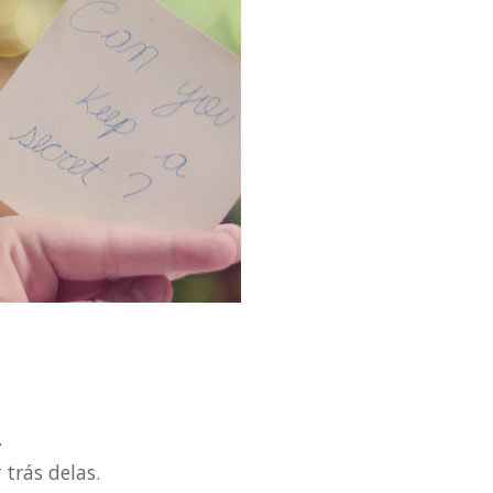
.
trás delas.