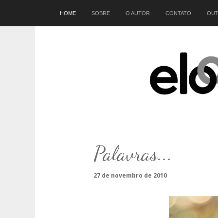
Início
HOME
SOBRE
O AUTOR
CONTATO
OUT
Palavras...
27 de novembro de 2010