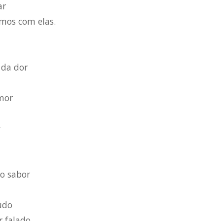
ar
mos com elas.
 da dor
mor
r
 o sabor
udo
r falado