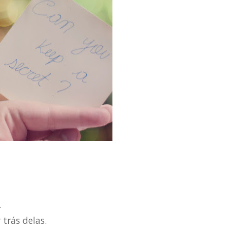
.
trás delas.