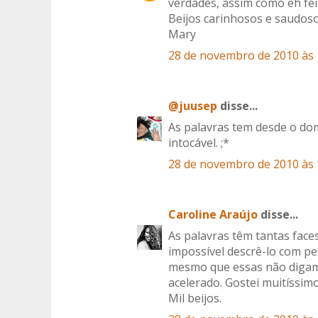
verdades, assim como eh feit
Beijos carinhosos e saudos
Mary
28 de novembro de 2010 às 
@juusep
disse...
As palavras tem desde o dom
intocável. ;*
28 de novembro de 2010 às 
Caroline Araújo
disse...
As palavras têm tantas fac
impossível descrê-lo com pe
mesmo que essas não digam 
acelerado. Gostei muitíssimo
Mil beijos.