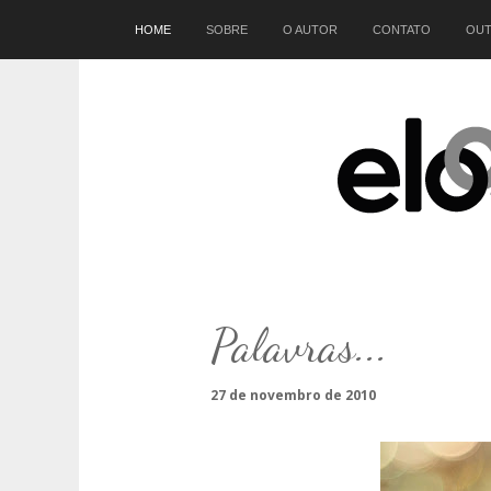
Início
HOME
SOBRE
O AUTOR
CONTATO
OUT
Palavras...
27 de novembro de 2010