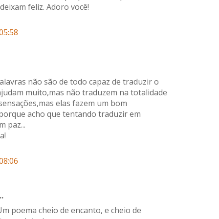
eixam feliz. Adoro você!
05:58
lavras não são de todo capaz de traduzir o
ajudam muito,mas não traduzem na totalidade
e sensações,mas elas fazem um bom
 porque acho que tentando traduzir em
m paz...
a!
08:06
.
Um poema cheio de encanto, e cheio de