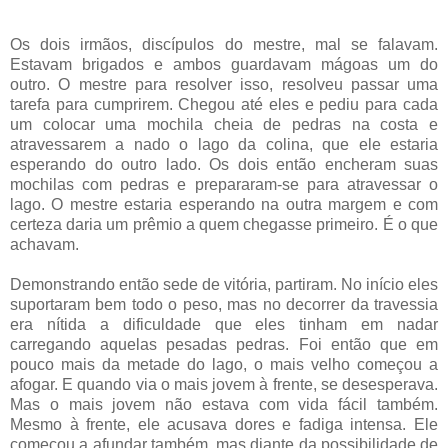
Os dois irmãos, discípulos do mestre, mal se falavam.
Estavam brigados e ambos guardavam mágoas um do
outro. O mestre para resolver isso, resolveu passar uma
tarefa para cumprirem. Chegou até eles e pediu para cada
um colocar uma mochila cheia de pedras na costa e
atravessarem a nado o lago da colina, que ele estaria
esperando do outro lado. Os dois então encheram suas
mochilas com pedras e prepararam-se para atravessar o
lago. O mestre estaria esperando na outra margem e com
certeza daria um prêmio a quem chegasse primeiro. É o que
achavam.
Demonstrando então sede de vitória, partiram. No início eles
suportaram bem todo o peso, mas no decorrer da travessia
era nítida a dificuldade que eles tinham em nadar
carregando aquelas pesadas pedras. Foi então que em
pouco mais da metade do lago, o mais velho começou a
afogar. E quando via o mais jovem à frente, se desesperava.
Mas o mais jovem não estava com vida fácil também.
Mesmo à frente, ele acusava dores e fadiga intensa. Ele
começou a afundar também, mas diante da possibilidade de