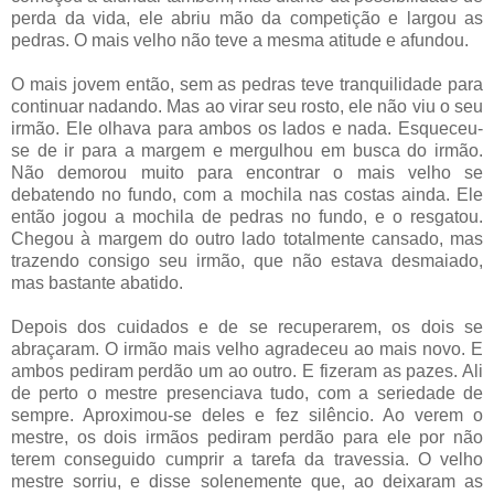
perda da vida, ele abriu mão da competição e largou as
pedras. O mais velho não teve a mesma atitude e afundou.
O mais jovem então, sem as pedras teve tranquilidade para
continuar nadando. Mas ao virar seu rosto, ele não viu o seu
irmão. Ele olhava para ambos os lados e nada. Esqueceu-
se de ir para a margem e mergulhou em busca do irmão.
Não demorou muito para encontrar o mais velho se
debatendo no fundo, com a mochila nas costas ainda. Ele
então jogou a mochila de pedras no fundo, e o resgatou.
Chegou à margem do outro lado totalmente cansado, mas
trazendo consigo seu irmão, que não estava desmaiado,
mas bastante abatido.
Depois dos cuidados e de se recuperarem, os dois se
abraçaram. O irmão mais velho agradeceu ao mais novo. E
ambos pediram perdão um ao outro. E fizeram as pazes. Ali
de perto o mestre presenciava tudo, com a seriedade de
sempre. Aproximou-se deles e fez silêncio. Ao verem o
mestre, os dois irmãos pediram perdão para ele por não
terem conseguido cumprir a tarefa da travessia. O velho
mestre sorriu, e disse solenemente que, ao deixaram as