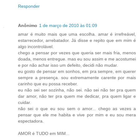
Responder
Anônimo
1 de março de 2010 às 01:09
amar é muito mais que uma escolha. amar é irrefreável,
estarrecedor, arrebatador. Já disse e repito que em mim é
algo incontrolável.
chego a pensar por vezes que queria ser mais fria, menos
doada, menos entregue. mas eu sou assim e me acostumei
e por não achar isso um defeito, decidi não mudar.
eu gosto de pensar em sonhos, em pra sempre, em querer
sempre a presença. sou extremamente carente por mais
carinho que eu possa receber.
eu não sei ser sozinha, não sei. não sei não ter pra quem
dar amor, não ter pra quem me dedicar, pra quem ligar e
cuidar.
não sei o que eu sou sem o amor... chego as vezes a
pensar que ele me habita e vive por mim e eu sou mera
espectadora.
AMOR é TUDO em MIM...