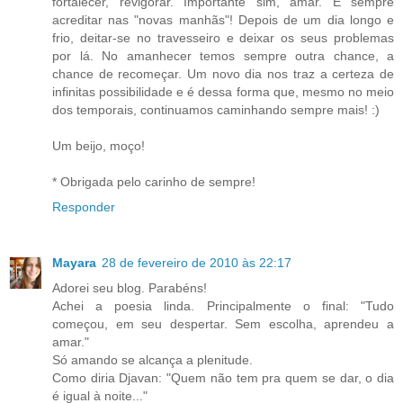
fortalecer, revigorar. Importante sim, amar. E sempre
acreditar nas "novas manhãs"! Depois de um dia longo e
frio, deitar-se no travesseiro e deixar os seus problemas
por lá. No amanhecer temos sempre outra chance, a
chance de recomeçar. Um novo dia nos traz a certeza de
infinitas possibilidade e é dessa forma que, mesmo no meio
dos temporais, continuamos caminhando sempre mais! :)
Um beijo, moço!
* Obrigada pelo carinho de sempre!
Responder
Mayara
28 de fevereiro de 2010 às 22:17
Adorei seu blog. Parabéns!
Achei a poesia linda. Principalmente o final: "Tudo
começou, em seu despertar. Sem escolha, aprendeu a
amar."
Só amando se alcança a plenitude.
Como diria Djavan: "Quem não tem pra quem se dar, o dia
é igual à noite..."