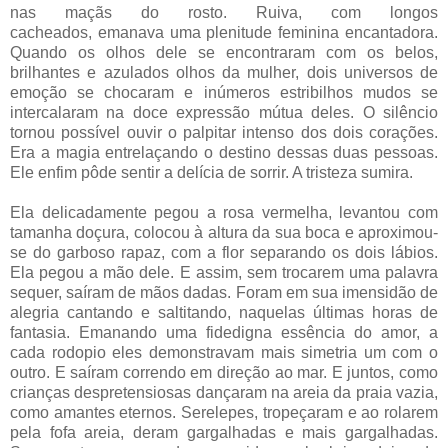
nas maçãs do rosto. Ruiva, com longos
cacheados, emanava uma plenitude feminina encantadora.
Quando os olhos dele se encontraram com os belos,
brilhantes e azulados olhos da mulher, dois universos de
emoção se chocaram e inúmeros estribilhos mudos se
intercalaram na doce expressão mútua deles. O silêncio
tornou possível ouvir o palpitar intenso dos dois corações.
Era a magia entrelaçando o destino dessas duas pessoas.
Ele enfim pôde sentir a delícia de sorrir. A tristeza sumira.
Ela delicadamente pegou a rosa vermelha, levantou com
tamanha doçura, colocou à altura da sua boca e aproximou-
se do garboso rapaz, com a flor separando os dois lábios.
Ela pegou a mão dele. E assim, sem trocarem uma palavra
sequer, saíram de mãos dadas. Foram em sua imensidão de
alegria cantando e saltitando, naquelas últimas horas de
fantasia. Emanando uma fidedigna essência do amor, a
cada rodopio eles demonstravam mais simetria um com o
outro. E saíram correndo em direção ao mar. E juntos, como
crianças despretensiosas dançaram na areia da praia vazia,
como amantes eternos. Serelepes, tropeçaram e ao rolarem
pela fofa areia, deram gargalhadas e mais gargalhadas.