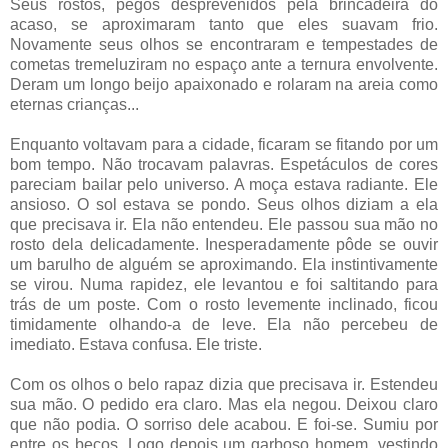
Seus rostos, pegos desprevenidos pela brincadeira do
acaso, se aproximaram tanto que eles suavam frio.
Novamente seus olhos se encontraram e tempestades de
cometas tremeluziram no espaço ante a ternura envolvente.
Deram um longo beijo apaixonado e rolaram na areia como
eternas crianças...
Enquanto voltavam para a cidade, ficaram se fitando por um
bom tempo. Não trocavam palavras. Espetáculos de cores
pareciam bailar pelo universo. A moça estava radiante. Ele
ansioso. O sol estava se pondo. Seus olhos diziam a ela
que precisava ir. Ela não entendeu. Ele passou sua mão no
rosto dela delicadamente. Inesperadamente pôde se ouvir
um barulho de alguém se aproximando. Ela instintivamente
se virou. Numa rapidez, ele levantou e foi saltitando para
trás de um poste. Com o rosto levemente inclinado, ficou
timidamente olhando-a de leve. Ela não percebeu de
imediato. Estava confusa. Ele triste.
Com os olhos o belo rapaz dizia que precisava ir. Estendeu
sua mão. O pedido era claro. Mas ela negou. Deixou claro
que não podia. O sorriso dele acabou. E foi-se. Sumiu por
entre os becos. Logo depois um garboso homem, vestindo