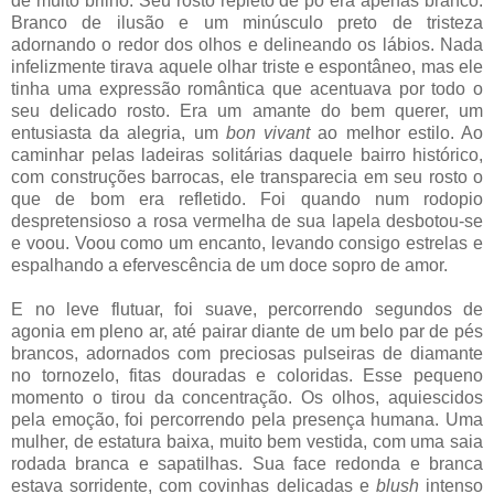
de muito brilho. Seu rosto repleto de pó era apenas branco.
Branco de ilusão e um minúsculo preto de tristeza
adornando o redor dos olhos e delineando os lábios. Nada
infelizmente tirava aquele olhar triste e espontâneo, mas ele
tinha uma expressão romântica que acentuava por todo o
seu delicado rosto. Era um amante do bem querer, um
entusiasta da alegria, um
bon vivant
ao melhor estilo. Ao
caminhar pelas ladeiras solitárias daquele bairro histórico,
com construções barrocas, ele transparecia em seu rosto o
que de bom era refletido. Foi quando num rodopio
despretensioso a rosa vermelha de sua lapela desbotou-se
e voou. Voou como um encanto, levando consigo estrelas e
espalhando a efervescência de um doce sopro de amor.
E no leve flutuar, foi suave, percorrendo segundos de
agonia em pleno ar, até pairar diante de um belo par de pés
brancos, adornados com preciosas pulseiras de diamante
no tornozelo, fitas douradas e coloridas. Esse pequeno
momento o tirou da concentração. Os olhos, aquiescidos
pela emoção, foi percorrendo pela presença humana. Uma
mulher, de estatura baixa, muito bem vestida, com uma saia
rodada branca e sapatilhas. Sua face redonda e branca
estava sorridente, com covinhas delicadas e
blush
intenso