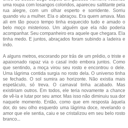
uma roupa com losangos coloridos, apareceu saltitante pela
rua alegre, com um olhar esperto e sorridente. Sorriu
quando viu a mulher. Ela o abraçou. Era quem amava. Mas
ali em tão pouco tempo tinha esquecido tudo e amado o
belo moço misterioso. Um alguém que ela não poderia
acompanhar. Seu companheiro era aquele que chegara. Ela
tinha medo. E juntos, abraçados foram subindo a ladeira e
indo.
A alguns metros, escorando por trás de um prédio, o triste e
apaixonado rapaz via o casal indo embora juntos. Como
que sentindo, a moça virou seu rosto e encontrou o dele.
Uma lágrima contida surgia no rosto dela. O universo tinha
se fechado. O sol sumira ao horizonte. Não existia mais
espetáculo, só treva. O carnaval tinha acabado. Mas
existiriam outros. Em todos, ele teria novamente a chance
de vê-la e lutar por seu amor. Mas isso não diminuiu sua dor
naquele momento. Então, como que em resposta àquela
dor, do seu olho esquerdo uma lágrima doce, revelando o
amor que ele sentia, caiu e se cristalizou em seu belo rosto
branco...