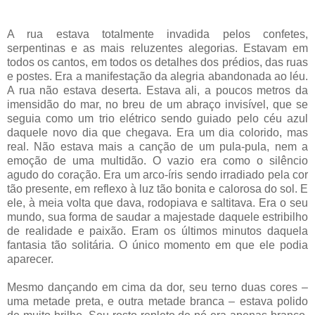
A rua estava totalmente invadida pelos confetes,
serpentinas e as mais reluzentes alegorias. Estavam em
todos os cantos, em todos os detalhes dos prédios, das ruas
e postes. Era a manifestação da alegria abandonada ao léu.
A rua não estava deserta. Estava ali, a poucos metros da
imensidão do mar, no breu de um abraço invisível, que se
seguia como um trio elétrico sendo guiado pelo céu azul
daquele novo dia que chegava. Era um dia colorido, mas
real. Não estava mais a canção de um pula-pula, nem a
emoção de uma multidão. O vazio era como o silêncio
agudo do coração. Era um arco-íris sendo irradiado pela cor
tão presente, em reflexo à luz tão bonita e calorosa do sol. E
ele, à meia volta que dava, rodopiava e saltitava. Era o seu
mundo, sua forma de saudar a majestade daquele estribilho
de realidade e paixão. Eram os últimos minutos daquela
fantasia tão solitária. O único momento em que ele podia
aparecer.
Mesmo dançando em cima da dor, seu terno duas cores –
uma metade preta, e outra metade branca – estava polido