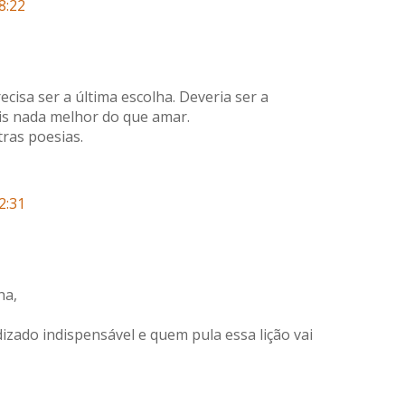
8:22
cisa ser a última escolha. Deveria ser a
ois nada melhor do que amar.
ras poesias.
2:31
ha,
ado indispensável e quem pula essa lição vai