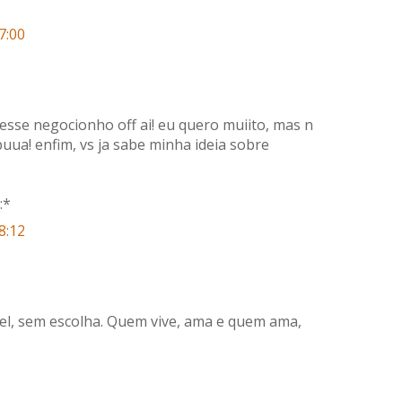
7:00
 esse negocionho off ai! eu quero muiito, mas n
 buua! enfim, vs ja sabe minha ideia sobre
:*
8:12
l, sem escolha. Quem vive, ama e quem ama,