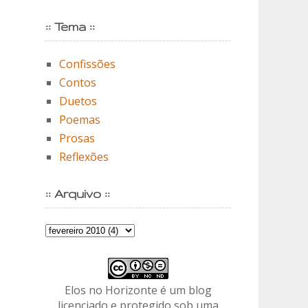
:: Tema ::
Confissões
Contos
Duetos
Poemas
Prosas
Reflexões
:: Arquivo ::
Elos no Horizonte é um blog
licenciado e protegido sob uma