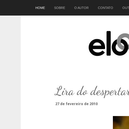
Início
HOME
SOBRE
O AUTOR
CONTATO
OUT
Lira do desperta
27 de fevereiro de 2010