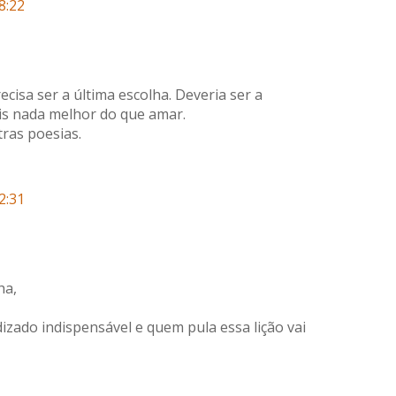
8:22
cisa ser a última escolha. Deveria ser a
ois nada melhor do que amar.
ras poesias.
2:31
ha,
ado indispensável e quem pula essa lição vai