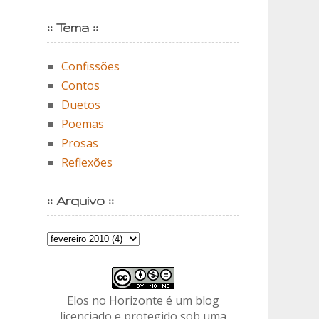
:: Tema ::
Confissões
Contos
Duetos
Poemas
Prosas
Reflexões
:: Arquivo ::
Elos no Horizonte é um blog
licenciado e protegido sob uma