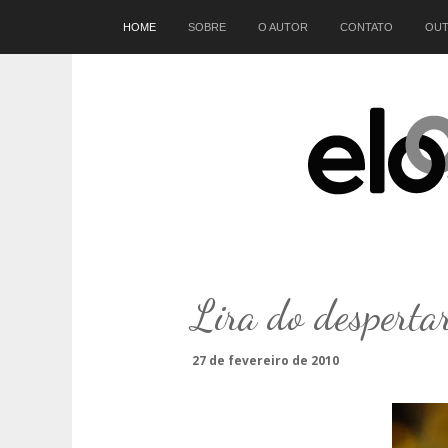
Início
HOME
SOBRE
O AUTOR
CONTATO
OUT
Lira do desperta
27 de fevereiro de 2010