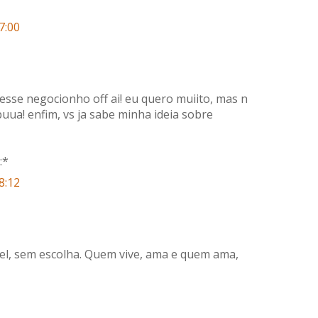
7:00
 esse negocionho off ai! eu quero muiito, mas n
 buua! enfim, vs ja sabe minha ideia sobre
:*
8:12
l, sem escolha. Quem vive, ama e quem ama,