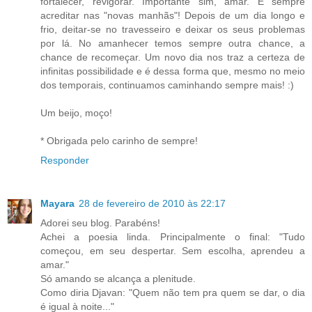
fortalecer, revigorar. Importante sim, amar. E sempre
acreditar nas "novas manhãs"! Depois de um dia longo e
frio, deitar-se no travesseiro e deixar os seus problemas
por lá. No amanhecer temos sempre outra chance, a
chance de recomeçar. Um novo dia nos traz a certeza de
infinitas possibilidade e é dessa forma que, mesmo no meio
dos temporais, continuamos caminhando sempre mais! :)
Um beijo, moço!
* Obrigada pelo carinho de sempre!
Responder
Mayara
28 de fevereiro de 2010 às 22:17
Adorei seu blog. Parabéns!
Achei a poesia linda. Principalmente o final: "Tudo
começou, em seu despertar. Sem escolha, aprendeu a
amar."
Só amando se alcança a plenitude.
Como diria Djavan: "Quem não tem pra quem se dar, o dia
é igual à noite..."