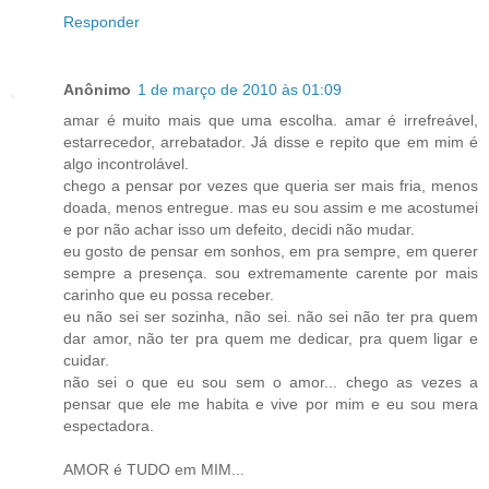
Responder
Anônimo
1 de março de 2010 às 01:09
amar é muito mais que uma escolha. amar é irrefreável,
estarrecedor, arrebatador. Já disse e repito que em mim é
algo incontrolável.
chego a pensar por vezes que queria ser mais fria, menos
doada, menos entregue. mas eu sou assim e me acostumei
e por não achar isso um defeito, decidi não mudar.
eu gosto de pensar em sonhos, em pra sempre, em querer
sempre a presença. sou extremamente carente por mais
carinho que eu possa receber.
eu não sei ser sozinha, não sei. não sei não ter pra quem
dar amor, não ter pra quem me dedicar, pra quem ligar e
cuidar.
não sei o que eu sou sem o amor... chego as vezes a
pensar que ele me habita e vive por mim e eu sou mera
espectadora.
AMOR é TUDO em MIM...