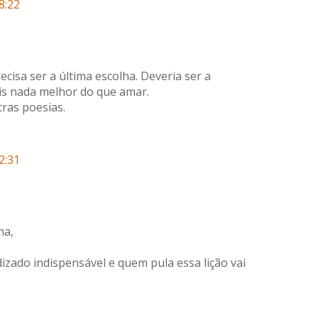
8:22
cisa ser a última escolha. Deveria ser a
ois nada melhor do que amar.
ras poesias.
2:31
ha,
ado indispensável e quem pula essa lição vai