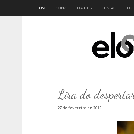
Início
HOME
SOBRE
O AUTOR
CONTATO
OUT
Lira do desperta
27 de fevereiro de 2010