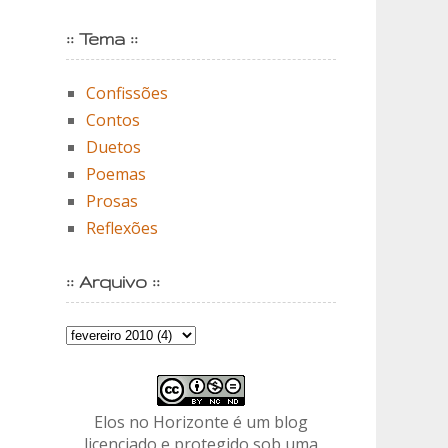
:: Tema ::
Confissões
Contos
Duetos
Poemas
Prosas
Reflexões
:: Arquivo ::
Elos no Horizonte é um blog
licenciado e protegido sob uma