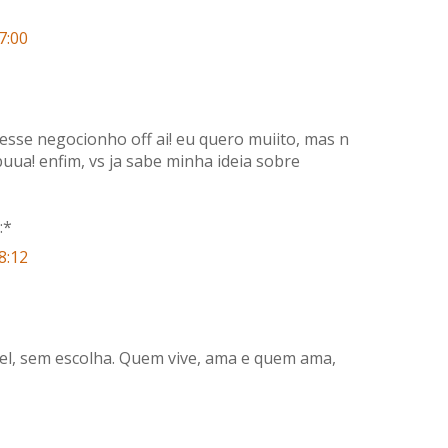
7:00
 esse negocionho off ai! eu quero muiito, mas n
 buua! enfim, vs ja sabe minha ideia sobre
:*
8:12
l, sem escolha. Quem vive, ama e quem ama,