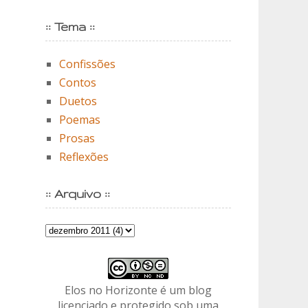
:: Tema ::
Confissões
Contos
Duetos
Poemas
Prosas
Reflexões
:: Arquivo ::
Elos no Horizonte é um blog
licenciado e protegido sob uma