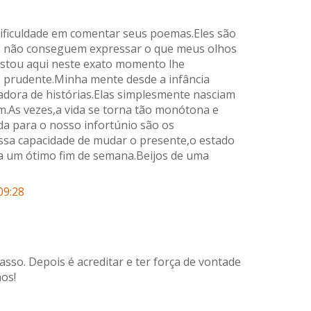
dificuldade em comentar seus poemas.Eles são
s não conseguem expressar o que meus olhos
.Estou aqui neste exato momento lhe
 prudente.Minha mente desde a infância
adora de histórias.Elas simplesmente nasciam
m.As vezes,a vida se torna tão monótona e
da para o nosso infortúnio são os
sa capacidade de mudar o presente,o estado
 um ótimo fim de semana.Beijos de uma
09:28
asso. Depois é acreditar e ter força de vontade
os!