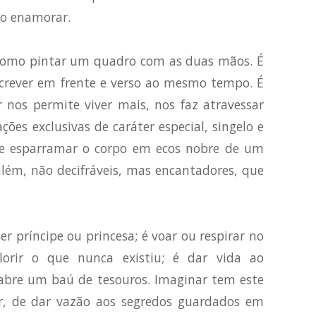
no enamorar.
 como pintar um quadro com as duas mãos. É
screver em frente e verso ao mesmo tempo. É
r nos permite viver mais, nos faz atravessar
ões exclusivas de caráter especial, singelo e
de esparramar o corpo em ecos nobre de um
lém, não decifráveis, mas encantadores, que
ser príncipe ou princesa; é voar ou respirar no
orir o que nunca existiu; é dar vida ao
 abre um baú de tesouros. Imaginar tem este
r, de dar vazão aos segredos guardados em