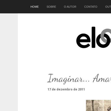
Início
HOME
SOBRE
O AUTOR
CONTATO
OUT
Imaginar... Ama
17 de dezembro de 2011