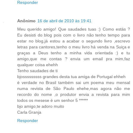
Responder
Anônimo
16 de abril de 2010 às 19:41
Meu querido amigo! Que saudades tuas :) Como estás ?
Eu desisti do blog pois com o livro não tenho tempo para
estar no blog,já estou a acabar o segundo livro ,escrevo
letras para cantores,tenho o meu livro há venda na Suiça e
graças a Deus tenho a minha vida orientada :) e tu
amigo,que me contas ? envia um email pra mim,faz
qualquer coisa ehehh
Tenho saudades de ti
bjosssssssss grandes desta tua amiga de Portugal ehheh
é verdade no Brasil também sai um poema meu mensal
numa revista de São Paulo ehehe,mas agora não me
recordo do nome ,o produtor envia a revista para mim
todos os mesese é um senhor 5 ******
bjo amigo,te adoro muito
Carla Granja
Responder