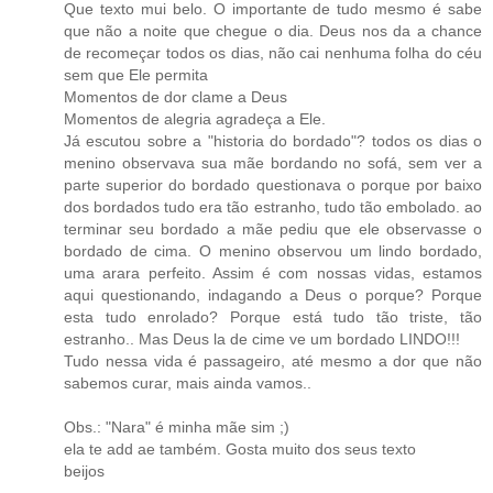
Que texto mui belo. O importante de tudo mesmo é sabe
que não a noite que chegue o dia. Deus nos da a chance
de recomeçar todos os dias, não cai nenhuma folha do céu
sem que Ele permita
Momentos de dor clame a Deus
Momentos de alegria agradeça a Ele.
Já escutou sobre a "historia do bordado"? todos os dias o
menino observava sua mãe bordando no sofá, sem ver a
parte superior do bordado questionava o porque por baixo
dos bordados tudo era tão estranho, tudo tão embolado. ao
terminar seu bordado a mãe pediu que ele observasse o
bordado de cima. O menino observou um lindo bordado,
uma arara perfeito. Assim é com nossas vidas, estamos
aqui questionando, indagando a Deus o porque? Porque
esta tudo enrolado? Porque está tudo tão triste, tão
estranho.. Mas Deus la de cime ve um bordado LINDO!!!
Tudo nessa vida é passageiro, até mesmo a dor que não
sabemos curar, mais ainda vamos..
Obs.: "Nara" é minha mãe sim ;)
ela te add ae também. Gosta muito dos seus texto
beijos