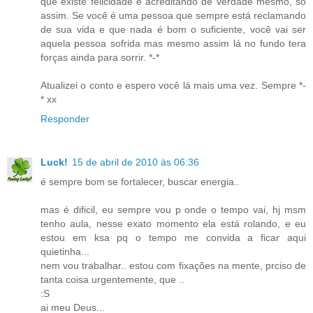
que existe felicidade é acreditando de verdade mesmo, só
assim. Se você é uma pessoa que sempre está reclamando
de sua vida e que nada é bom o suficiente, você vai ser
aquela pessoa sofrida mas mesmo assim lá no fundo tera
forças ainda para sorrir. *-*
Atualizei o conto e espero você lá mais uma vez. Sempre *-
* xx
Responder
Luck!
15 de abril de 2010 às 06:36
é sempre bom se fortalecer, buscar energia..
mas é dificil, eu sempre vou p onde o tempo vai, hj msm
tenho aula, nesse exato momento ela está rolando, e eu
estou em ksa pq o tempo me convida a ficar aqui
quietinha...
nem vou trabalhar.. estou com fixações na mente, prciso de
tanta coisa urgentemente, que ..
:S
ai meu Deus...