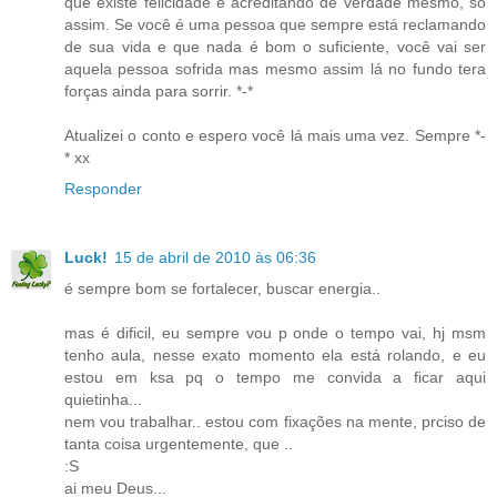
que existe felicidade é acreditando de verdade mesmo, só
assim. Se você é uma pessoa que sempre está reclamando
de sua vida e que nada é bom o suficiente, você vai ser
aquela pessoa sofrida mas mesmo assim lá no fundo tera
forças ainda para sorrir. *-*
Atualizei o conto e espero você lá mais uma vez. Sempre *-
* xx
Responder
Luck!
15 de abril de 2010 às 06:36
é sempre bom se fortalecer, buscar energia..
mas é dificil, eu sempre vou p onde o tempo vai, hj msm
tenho aula, nesse exato momento ela está rolando, e eu
estou em ksa pq o tempo me convida a ficar aqui
quietinha...
nem vou trabalhar.. estou com fixações na mente, prciso de
tanta coisa urgentemente, que ..
:S
ai meu Deus...