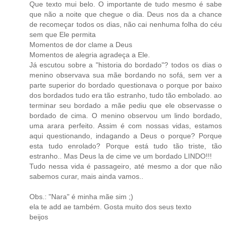
Que texto mui belo. O importante de tudo mesmo é sabe
que não a noite que chegue o dia. Deus nos da a chance
de recomeçar todos os dias, não cai nenhuma folha do céu
sem que Ele permita
Momentos de dor clame a Deus
Momentos de alegria agradeça a Ele.
Já escutou sobre a "historia do bordado"? todos os dias o
menino observava sua mãe bordando no sofá, sem ver a
parte superior do bordado questionava o porque por baixo
dos bordados tudo era tão estranho, tudo tão embolado. ao
terminar seu bordado a mãe pediu que ele observasse o
bordado de cima. O menino observou um lindo bordado,
uma arara perfeito. Assim é com nossas vidas, estamos
aqui questionando, indagando a Deus o porque? Porque
esta tudo enrolado? Porque está tudo tão triste, tão
estranho.. Mas Deus la de cime ve um bordado LINDO!!!
Tudo nessa vida é passageiro, até mesmo a dor que não
sabemos curar, mais ainda vamos..
Obs.: "Nara" é minha mãe sim ;)
ela te add ae também. Gosta muito dos seus texto
beijos