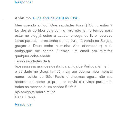
Responder
Anônimo
16 de abril de 2010 às 19:41
Meu querido amigo! Que saudades tuas :) Como estás ?
Eu desisti do blog pois com o livro não tenho tempo para
estar no blog,já estou a acabar o segundo livro ,escrevo
letras para cantores,tenho o meu livro há venda na Suiça e
graças a Deus tenho a minha vida orientada :) e tu
amigo,que me contas ? envia um email pra mim,faz
qualquer coisa ehehh
Tenho saudades de ti
bjosssssssss grandes desta tua amiga de Portugal ehheh
é verdade no Brasil também sai um poema meu mensal
numa revista de São Paulo ehehe,mas agora não me
recordo do nome ,o produtor envia a revista para mim
todos os mesese é um senhor 5 ******
bjo amigo,te adoro muito
Carla Granja
Responder