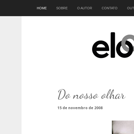
Início
HOME
SOBRE
O AUTOR
CONTATO
OUT
Do nosso olhar
15 de novembro de 2008