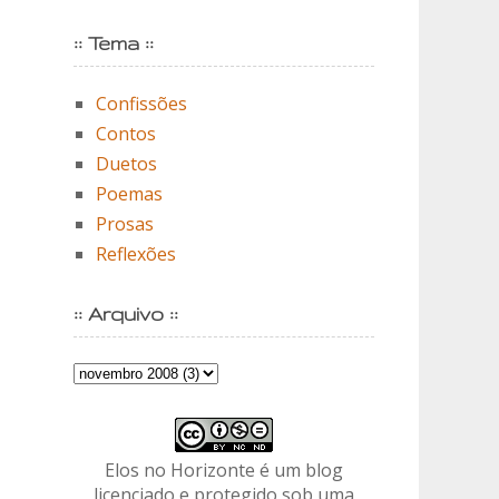
:: Tema ::
Confissões
Contos
Duetos
Poemas
Prosas
Reflexões
:: Arquivo ::
Elos no Horizonte é um blog
licenciado e protegido sob uma