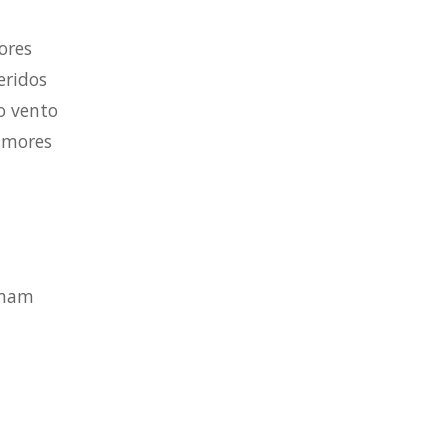
ores
eridos
o vento
amores
amam