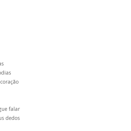
as
odias
 coração
ue falar
us dedos