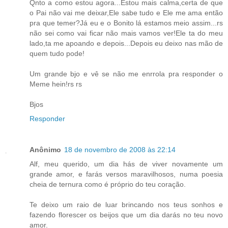
Qnto a como estou agora...Estou mais calma,certa de que
o Pai não vai me deixar,Ele sabe tudo e Ele me ama então
pra que temer?Já eu e o Bonito lá estamos meio assim...rs
não sei como vai ficar não mais vamos ver!Ele ta do meu
lado,ta me apoando e depois...Depois eu deixo nas mão de
quem tudo pode!
Um grande bjo e vê se não me enrrola pra responder o
Meme hein!rs rs
Bjos
Responder
Anônimo
18 de novembro de 2008 às 22:14
Alf, meu querido, um dia hás de viver novamente um
grande amor, e farás versos maravilhosos, numa poesia
cheia de ternura como é próprio do teu coração.
Te deixo um raio de luar brincando nos teus sonhos e
fazendo florescer os beijos que um dia darás no teu novo
amor.