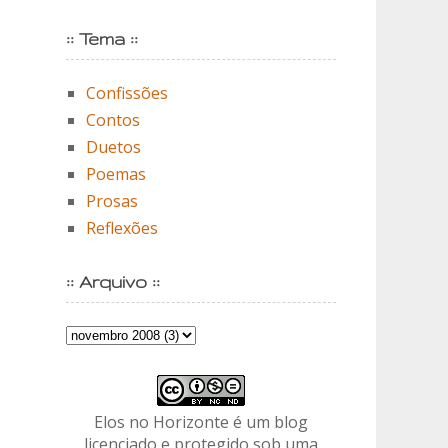
:: Tema ::
Confissões
Contos
Duetos
Poemas
Prosas
Reflexões
:: Arquivo ::
Elos no Horizonte é um blog
licenciado e protegido sob uma