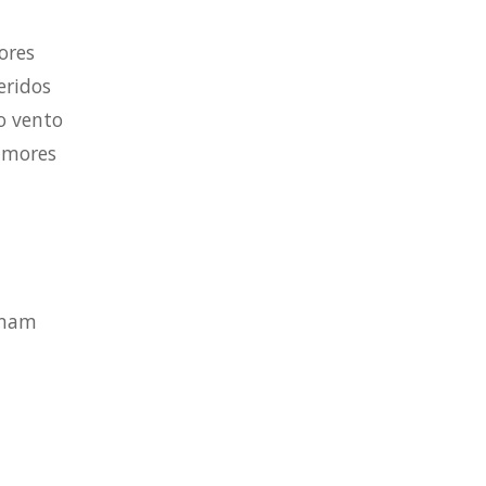
ores
eridos
o vento
amores
amam