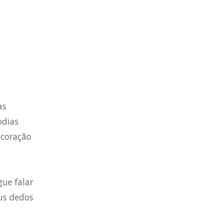
as
odias
 coração
ue falar
us dedos