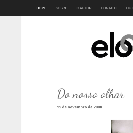
Início
HOME
SOBRE
O AUTOR
CONTATO
OUT
Do nosso olhar
15 de novembro de 2008