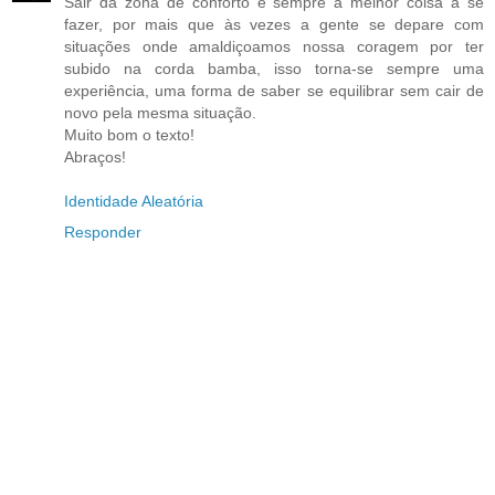
Sair da zona de conforto é sempre a melhor coisa a se
fazer, por mais que às vezes a gente se depare com
situações onde amaldiçoamos nossa coragem por ter
subido na corda bamba, isso torna-se sempre uma
experiência, uma forma de saber se equilibrar sem cair de
novo pela mesma situação.
Muito bom o texto!
Abraços!
Identidade Aleatória
Responder