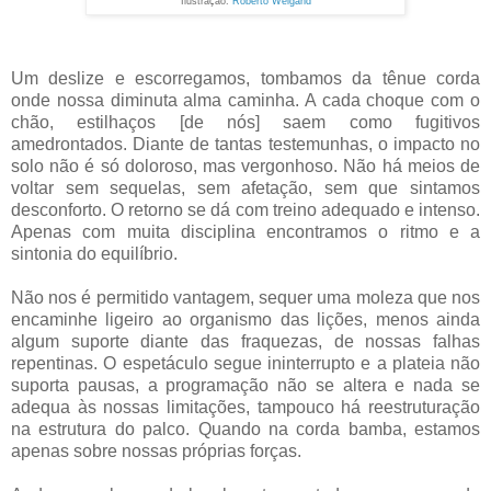
Ilustração:
Roberto Weigand
Um deslize e escorregamos, tombamos da tênue corda
onde nossa diminuta alma caminha. A cada choque com o
chão, estilhaços [de nós] saem como fugitivos
amedrontados. Diante de tantas testemunhas, o impacto no
solo não é só doloroso, mas vergonhoso. Não há meios de
voltar sem sequelas, sem afetação, sem que sintamos
desconforto. O retorno se dá com treino adequado e intenso.
Apenas com muita disciplina encontramos o ritmo e a
sintonia do equilíbrio.
Não nos é permitido vantagem, sequer uma moleza que nos
encaminhe ligeiro ao organismo das lições, menos ainda
algum suporte diante das fraquezas, de nossas falhas
repentinas. O espetáculo segue ininterrupto e a plateia não
suporta pausas, a programação não se altera e nada se
adequa às nossas limitações, tampouco há reestruturação
na estrutura do palco. Quando na corda bamba, estamos
apenas sobre nossas próprias forças.