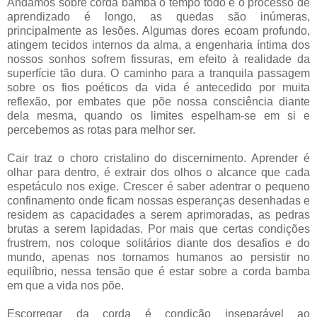
Andamos sobre corda bamba o tempo todo e o processo de
aprendizado é longo, as quedas são inúmeras,
principalmente as lesões. Algumas dores ecoam profundo,
atingem tecidos internos da alma, a engenharia íntima dos
nossos sonhos sofrem fissuras, em efeito à realidade da
superfície tão dura. O caminho para a tranquila passagem
sobre os fios poéticos da vida é antecedido por muita
reflexão, por embates que põe nossa consciência diante
dela mesma, quando os limites espelham-se em si e
percebemos as rotas para melhor ser.
Cair traz o choro cristalino do discernimento. Aprender é
olhar para dentro, é extrair dos olhos o alcance que cada
espetáculo nos exige. Crescer é saber adentrar o pequeno
confinamento onde ficam nossas esperanças desenhadas e
residem as capacidades a serem aprimoradas, as pedras
brutas a serem lapidadas. Por mais que certas condições
frustrem, nos coloque solitários diante dos desafios e do
mundo, apenas nos tornamos humanos ao persistir no
equilíbrio, nessa tensão que é estar sobre a corda bamba
em que a vida nos põe.
Escorregar da corda é condição inseparável ao