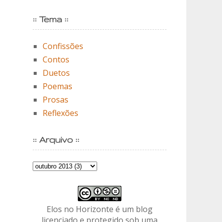
:: Tema ::
Confissões
Contos
Duetos
Poemas
Prosas
Reflexões
:: Arquivo ::
Elos no Horizonte é um blog
licenciado e protegido sob uma