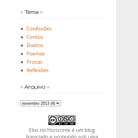
:: Tema ::
Confissões
Contos
Duetos
Poemas
Prosas
Reflexões
:: Arquivo ::
Elos no Horizonte é um blog
licenciado e protegido sob uma