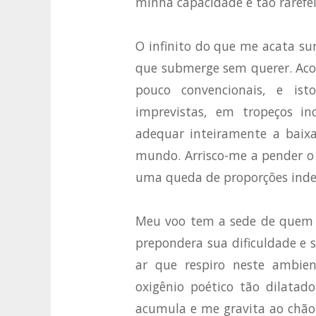
minha capacidade é tão rarefei
O infinito do que me acata surg
que submerge sem querer. Aco
pouco convencionais, e ist
imprevistas, em tropeços in
adequar inteiramente a baix
mundo. Arrisco-me a pender o
uma queda de proporções indes
Meu voo tem a sede de quem b
prepondera sua dificuldade e s
ar que respiro neste ambie
oxigênio poético tão dilatad
acumula e me gravita ao chão.