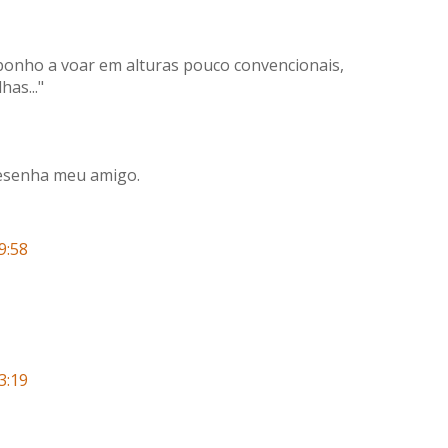
isponho a voar em alturas pouco convencionais,
has..."
resenha meu amigo.
9:58
3:19