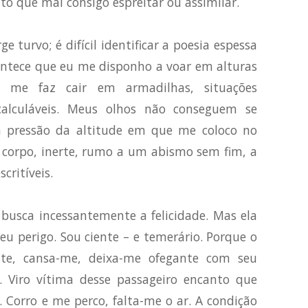
to que mal consigo espreitar ou assimilar.
e turvo; é difícil identificar a poesia espessa
ntece que eu me disponho a voar em alturas
o me faz cair em armadilhas, situações
calculáveis. Meus olhos não conseguem se
a pressão da altitude em que me coloco no
 corpo, inerte, rumo a um abismo sem fim, a
critíveis.
usca incessantemente a felicidade. Mas ela
eu perigo. Sou ciente – e temerário. Porque o
nte, cansa-me, deixa-me ofegante com seu
o. Viro vítima desse passageiro encanto que
 Corro e me perco, falta-me o ar. A condição