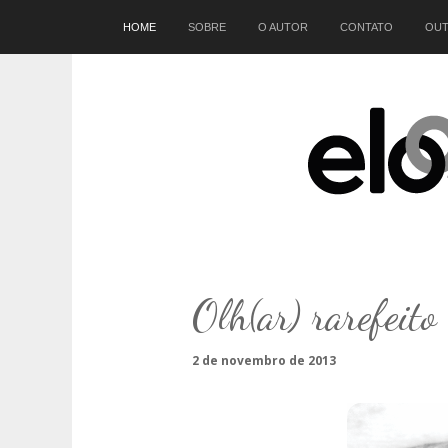
Início
HOME
SOBRE
O AUTOR
CONTATO
OUT
Olh(ar) rarefeito
2 de novembro de 2013