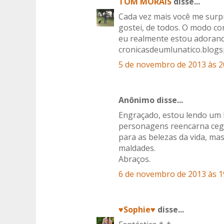
TOM MORAIS
disse...
Cada vez mais você me surpr
gostei, de todos. O modo co
eu realmente estou adorand
cronicasdeumlunatico.blog
5 de novembro de 2013 às 2
Anônimo disse...
Engraçado, estou lendo um li
personagens reencarna cego
para as belezas da vida, ma
maldades.
Abraços.
6 de novembro de 2013 às 1
♥Sophie♥
disse...