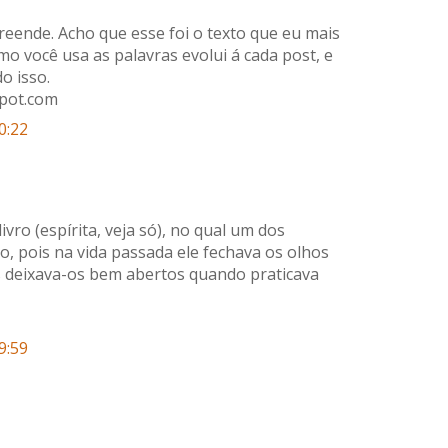
eende. Acho que esse foi o texto que eu mais
mo você usa as palavras evolui á cada post, e
o isso.
spot.com
0:22
vro (espírita, veja só), no qual um dos
, pois na vida passada ele fechava os olhos
s deixava-os bem abertos quando praticava
9:59