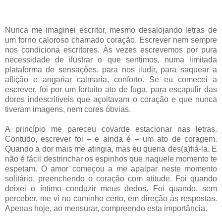
Nunca me imaginei escritor, mesmo desalojando letras de
um forno caloroso chamado coração. Escrever nem sempre
nos condiciona escritores. Às vezes escrevemos por pura
necessidade de ilustrar o que sentimos, numa limitada
plataforma de sensações, para nos iludir, para saquear a
aflição e angariar calmaria, conforto. Se eu comecei a
escrever, foi por um fortuito ato de fuga, para escapulir das
dores indescritíveis que açoitavam o coração e que nunca
tiveram imagens, nem cores óbvias.
A princípio me pareceu covarde estacionar nas letras.
Contudo, escrever foi – e ainda é – um ato de coragem.
Quando a dor mais me atingia, mas eu queria des(a)fiá-la. E
não é fácil destrinchar os espinhos que naquele momento te
espetam. O amor começou a me apalpar neste momento
solitário, preenchendo o coração com atitude. Foi quando
deixei o íntimo conduzir meus dedos. Foi quando, sem
perceber, me vi no caminho certo, em direção às respostas.
Apenas hoje, ao mensurar, compreendo esta importância.