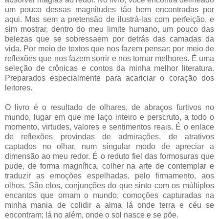
um pouco dessas magnitudes tão bem encontradas por
aqui. Mas sem a pretensão de ilustrá-las com perfeição, e
sim mostrar, dentro do meu limite humano, um pouco das
belezas que se sobressaem por detrás das camadas da
vida. Por meio de textos que nos fazem pensar; por meio de
reflexões que nos fazem sorrir e nos tornar melhores. É uma
seleção de crônicas e contos da minha melhor literatura.
Preparados especialmente para acariciar o coração dos
leitores.
O livro é o resultado de olhares, de abraços furtivos no
mundo, lugar em que me laço inteiro e perscruto, a todo o
momento, virtudes, valores e sentimentos reais. É o enlace
de reflexões provindas de admirações, de atrativos
captados no olhar, num singular modo de apreciar a
dimensão ao meu redor. É o reduto fiel das formosuras que
pude, de forma magnífica, colher na arte de contemplar e
traduzir as emoções espelhadas, pelo firmamento, aos
olhos. São elos, conjunções do que sinto com os múltiplos
encantos que ornam o mundo; comoções capturadas na
minha mania de colidir a alma lá onde terra e céu se
encontram; lá no além, onde o sol nasce e se põe.