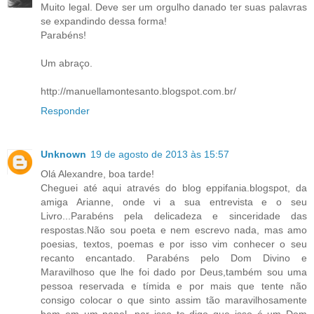
Muito legal. Deve ser um orgulho danado ter suas palavras
se expandindo dessa forma!
Parabéns!
Um abraço.
http://manuellamontesanto.blogspot.com.br/
Responder
Unknown
19 de agosto de 2013 às 15:57
Olá Alexandre, boa tarde!
Cheguei até aqui através do blog eppifania.blogspot, da
amiga Arianne, onde vi a sua entrevista e o seu
Livro...Parabéns pela delicadeza e sinceridade das
respostas.Não sou poeta e nem escrevo nada, mas amo
poesias, textos, poemas e por isso vim conhecer o seu
recanto encantado. Parabéns pelo Dom Divino e
Maravilhoso que lhe foi dado por Deus,também sou uma
pessoa reservada e tímida e por mais que tente não
consigo colocar o que sinto assim tão maravilhosamente
bem em um papel, por isso te digo que isso é um Dom