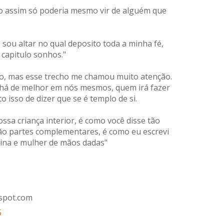
o assim só poderia mesmo vir de alguém que
 sou altar no qual deposito toda a minha fé,
capitulo sonhos."
oso, mas esse trecho me chamou muito atenção.
há de melhor em nós mesmos, quem irá fazer
o isso de dizer que se é templo de si.
a criança interior, é como você disse tão
ão partes complementares, é como eu escrevi
nina e mulher de mãos dadas"
spot.com
5