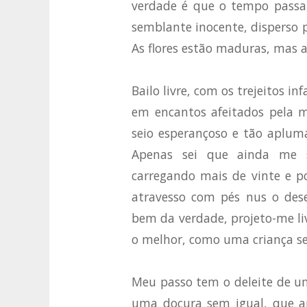
verdade é que o tempo passa
semblante inocente, disperso p
As flores estão maduras, mas a
Bailo livre, com os trejeitos i
em encantos afeitados pela 
seio esperançoso e tão aplum
Apenas sei que ainda me s
carregando mais de vinte e po
atravesso com pés nus o des
bem da verdade, projeto-me li
o melhor, como uma criança se
Meu passo tem o deleite de u
uma doçura sem igual, que ap