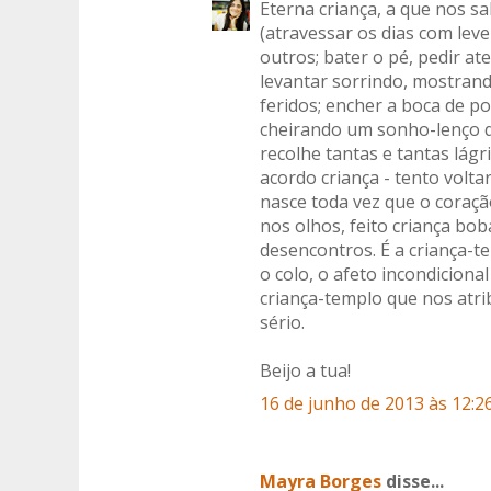
Eterna criança, a que nos s
(atravessar os dias com leve
outros; bater o pé, pedir ate
levantar sorrindo, mostrand
feridos; encher a boca de p
cheirando um sonho-lenço q
recolhe tantas e tantas lág
acordo criança - tento volta
nasce toda vez que o cora
nos olhos, feito criança bo
desencontros. É a criança-t
o colo, o afeto incondiciona
criança-templo que nos atrib
sério.
Beijo a tua!
16 de junho de 2013 às 12:2
Mayra Borges
disse...