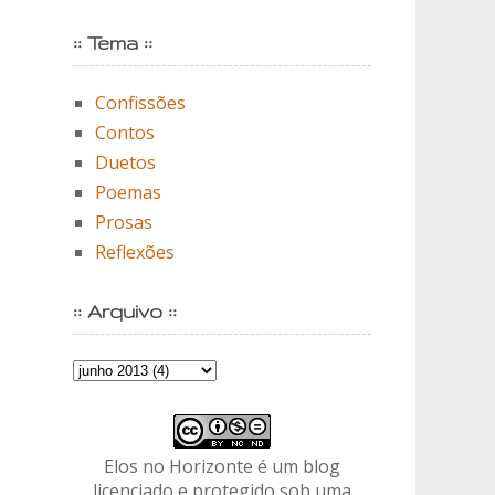
:: Tema ::
Confissões
Contos
Duetos
Poemas
Prosas
Reflexões
:: Arquivo ::
Elos no Horizonte é um blog
licenciado e protegido sob uma