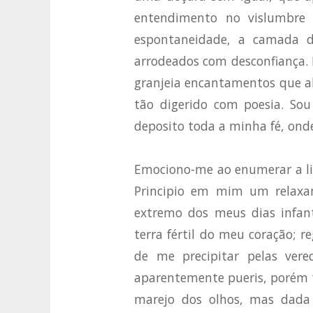
entendimento no vislumbre 
espontaneidade, a camada d
arrodeados com desconfiança. E
granjeia encantamentos que a
tão digerido com poesia. Sou
deposito toda a minha fé, ond
Emociono-me ao enumerar a li
Principio em mim um relaxa
extremo dos meus dias infant
terra fértil do meu coração; r
de me precipitar pelas vere
aparentemente pueris, porém t
marejo dos olhos, mas dada 