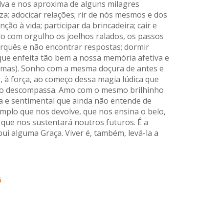
alva e nos aproxima de alguns milagres
za; adocicar relações; rir de nós mesmos e dos
nção à vida; participar da brincadeira; cair e
o com orgulho os joelhos ralados, os passos
orquês e não encontrar respostas; dormir
ue enfeita tão bem a nossa memória afetiva e
rimas). Sonho com a mesma doçura de antes e
r, à força, ao começo dessa magia lúdica que
ção descompassa. Amo com o mesmo brilhinho
ba e sentimental que ainda não entende de
emplo que nos devolve, que nos ensina o belo,
l que nos sustentará noutros futuros. É a
ui alguma Graça. Viver é, também, levá-la a
6