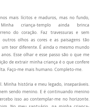
rnos mais lícitos e maduros, mas no fundo,
nha criança-templo ainda brinca
erreno do coração. Faz travessuras e sem
outros olhos as cores e as paisagens tão
m um teor diferente. É ainda o mesmo mundo
nos. Esse olhar e esse passo são o que me
ão de extrair minha criança é o que confere
lta. Faço-me mais humano. Completo-me.
el. Minha história e meu legado, inseparáveis.
omem sendo menino. E é continuando menino
rcebo isso ao contemplar-me no horizonte.
mim. No meu santuário, na minha criança-