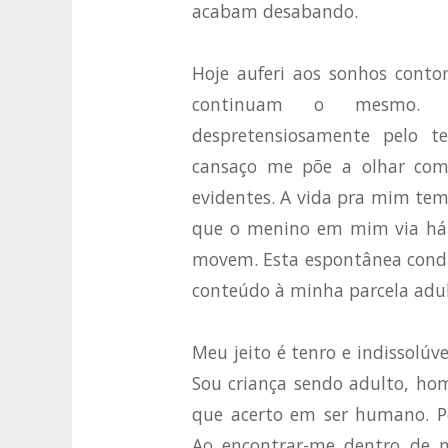
acabam desabando.
Hoje auferi aos sonhos conto
continuam o mesmo. Mi
despretensiosamente pelo t
cansaço me põe a olhar com 
evidentes. A vida pra mim te
que o menino em mim via há a
movem. Esta espontânea condiç
conteúdo à minha parcela adu
Meu jeito é tenro e indissolúv
Sou criança sendo adulto, h
que acerto em ser humano. Pe
Ao encontrar-me dentro de 