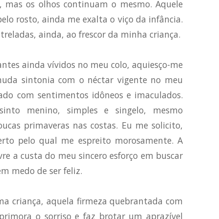
, mas os olhos continuam o mesmo. Aquele
elo rosto, ainda me exalta o viço da infância.
treladas, ainda, ao frescor da minha criança.
nfantes ainda vívidos no meu colo, aquiesço-me
muda sintonia com o néctar vigente no meu
ado com sentimentos idôneos e imaculados.
into menino, simples e singelo, mesmo
ucas primaveras nas costas. Eu me solicito,
erto pelo qual me espreito morosamente. A
vre a custa do meu sincero esforço em buscar
m medo de ser feliz.
ma criança, aquela firmeza quebrantada com
rimora o sorriso e faz brotar um aprazível