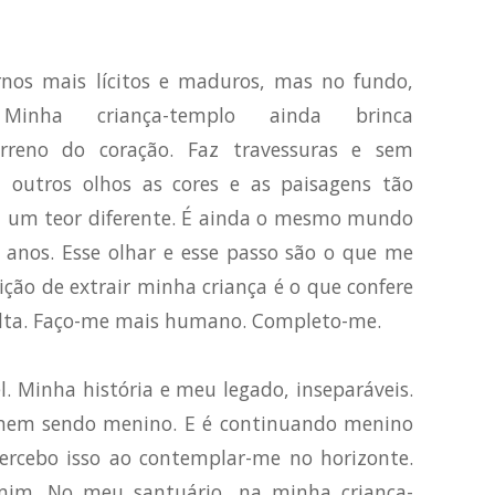
rnos mais lícitos e maduros, mas no fundo,
nha criança-templo ainda brinca
erreno do coração. Faz travessuras e sem
outros olhos as cores e as paisagens tão
m um teor diferente. É ainda o mesmo mundo
nos. Esse olhar e esse passo são o que me
ão de extrair minha criança é o que confere
lta. Faço-me mais humano. Completo-me.
el. Minha história e meu legado, inseparáveis.
omem sendo menino. E é continuando menino
rcebo isso ao contemplar-me no horizonte.
mim. No meu santuário, na minha criança-