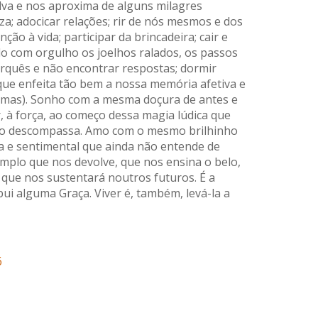
alva e nos aproxima de alguns milagres
za; adocicar relações; rir de nós mesmos e dos
nção à vida; participar da brincadeira; cair e
o com orgulho os joelhos ralados, os passos
orquês e não encontrar respostas; dormir
ue enfeita tão bem a nossa memória afetiva e
rimas). Sonho com a mesma doçura de antes e
r, à força, ao começo dessa magia lúdica que
ção descompassa. Amo com o mesmo brilhinho
ba e sentimental que ainda não entende de
emplo que nos devolve, que nos ensina o belo,
l que nos sustentará noutros futuros. É a
ui alguma Graça. Viver é, também, levá-la a
6