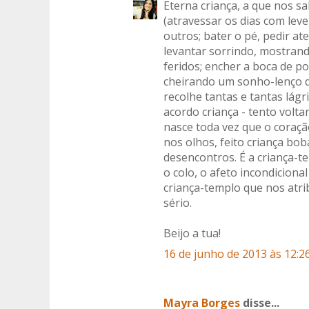
Eterna criança, a que nos s
(atravessar os dias com leve
outros; bater o pé, pedir ate
levantar sorrindo, mostrand
feridos; encher a boca de p
cheirando um sonho-lenço q
recolhe tantas e tantas lág
acordo criança - tento volta
nasce toda vez que o cora
nos olhos, feito criança bo
desencontros. É a criança-t
o colo, o afeto incondiciona
criança-templo que nos atrib
sério.
Beijo a tua!
16 de junho de 2013 às 12:2
Mayra Borges
disse...