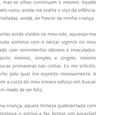
, mas os olhos continuam o mesmo. Aquele
elo rosto, ainda me exalta o viço da infância.
treladas, ainda, ao frescor da minha criança.
nfantes ainda vívidos no meu colo, aquiesço-me
muda sintonia com o néctar vigente no meu
ado com sentimentos idôneos e imaculados.
into menino, simples e singelo, mesmo
ucas primaveras nas costas. Eu me solicito,
erto pelo qual me espreito morosamente. A
vre a custa do meu sincero esforço em buscar
m medo de ser feliz.
ma criança, aquela firmeza quebrantada com
rimora o sorriso e faz brotar um aprazível