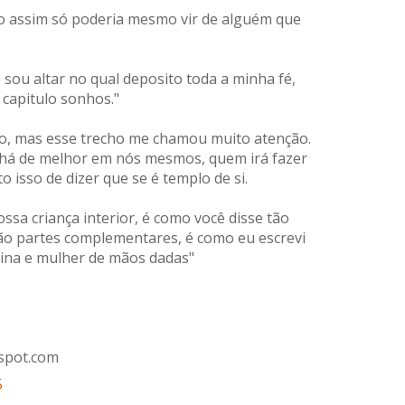
o assim só poderia mesmo vir de alguém que
 sou altar no qual deposito toda a minha fé,
capitulo sonhos."
oso, mas esse trecho me chamou muito atenção.
há de melhor em nós mesmos, quem irá fazer
o isso de dizer que se é templo de si.
a criança interior, é como você disse tão
ão partes complementares, é como eu escrevi
nina e mulher de mãos dadas"
spot.com
5