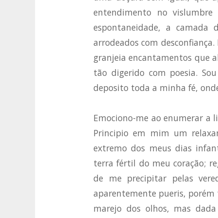
entendimento no vislumbre 
espontaneidade, a camada d
arrodeados com desconfiança. E
granjeia encantamentos que a
tão digerido com poesia. Sou
deposito toda a minha fé, ond
Emociono-me ao enumerar a li
Principio em mim um relaxa
extremo dos meus dias infant
terra fértil do meu coração; r
de me precipitar pelas vere
aparentemente pueris, porém t
marejo dos olhos, mas dada 