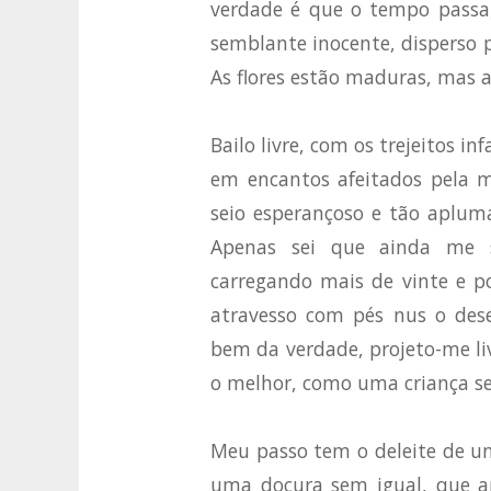
verdade é que o tempo passa
semblante inocente, disperso p
As flores estão maduras, mas a
Bailo livre, com os trejeitos i
em encantos afeitados pela 
seio esperançoso e tão aplum
Apenas sei que ainda me s
carregando mais de vinte e po
atravesso com pés nus o des
bem da verdade, projeto-me li
o melhor, como uma criança se
Meu passo tem o deleite de u
uma doçura sem igual, que ap