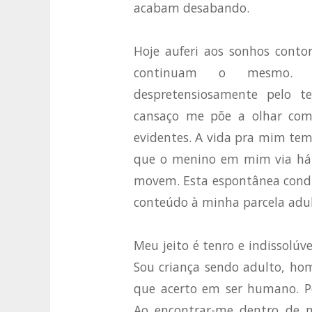
acabam desabando.
Hoje auferi aos sonhos conto
continuam o mesmo. Mi
despretensiosamente pelo t
cansaço me põe a olhar com 
evidentes. A vida pra mim te
que o menino em mim via há a
movem. Esta espontânea condiç
conteúdo à minha parcela adu
Meu jeito é tenro e indissolúv
Sou criança sendo adulto, h
que acerto em ser humano. Pe
Ao encontrar-me dentro de 