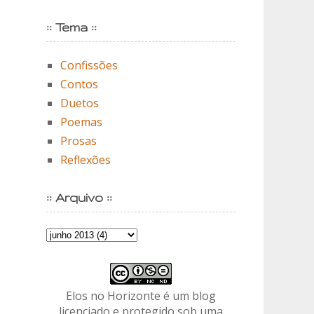
:: Tema ::
Confissões
Contos
Duetos
Poemas
Prosas
Reflexões
:: Arquivo ::
Elos no Horizonte é um blog
licenciado e protegido sob uma