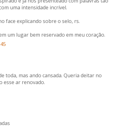
spirado e já nos presenteado com palavras tão
om uma intensidade incrível.
 face explicando sobre o selo, rs.
 tem um lugar bem reservado em meu coração.
:45
e toda, mas ando cansada. Queria deitar no
o esse ar renovado.
adas