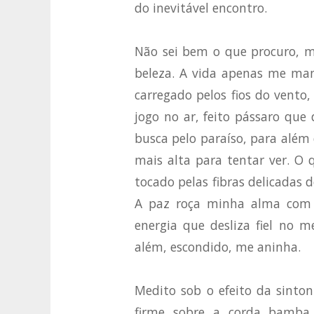
do inevitável encontro.
Não sei bem o que procuro, m
beleza. A vida apenas me man
carregado pelos fios do vento,
jogo no ar, feito pássaro que 
busca pelo paraíso, para além
mais alta para tentar ver. O
tocado pelas fibras delicadas d
A paz roça minha alma com t
energia que desliza fiel no 
além, escondido, me aninha.
Medito sob o efeito da sinto
firme sobre a corda bamba