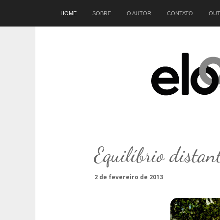
Início
HOME
SOBRE
O AUTOR
CONTATO
OUT
Equilíbrio distan
2 de fevereiro de 2013