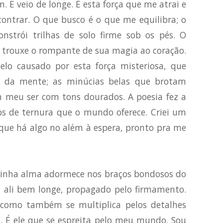
. E veio de longe. É esta força que me atrai e
ontrar. O que busco é o que me equilibra; o
nstrói trilhas de solo firme sob os pés. O
trouxe o rompante de sua magia ao coração.
elo causado por esta força misteriosa, que
iz da mente; as minúcias belas que brotam
m meu ser com tons dourados. A poesia fez a
os de ternura que o mundo oferece. Criei um
rque há algo no além à espera, pronto pra me
Minha alma adormece nos braços bondosos do
a ali bem longe, propagado pelo firmamento.
como também se multiplica pelos detalhes
. É ele que se espreita pelo meu mundo. Sou