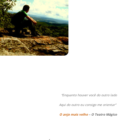
“Enquanto houver você do outro lado
Aqui do outro eu consigo me orientar”
O anjo mais velho
– O Teatro Mágico