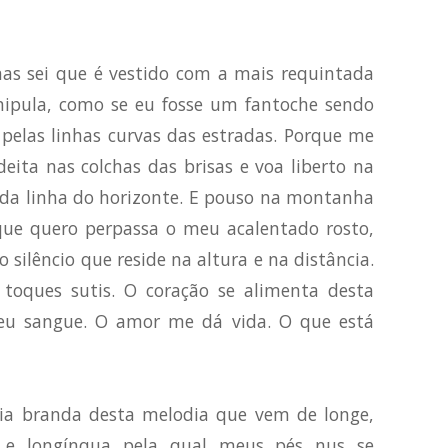
as sei que é vestido com a mais requintada
ipula, como se eu fosse um fantoche sendo
 pelas linhas curvas das estradas. Porque me
deita nas colchas das brisas e voa liberto na
 da linha do horizonte. E pouso na montanha
 que quero perpassa o meu acalentado rosto,
o silêncio que reside na altura e na distância.
oques sutis. O coração se alimenta desta
meu sangue. O amor me dá vida. O que está
nia branda desta melodia que vem de longe,
 e longínqua pela qual meus pés nus se