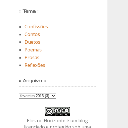
:: Tema ::
Confissões
Contos
Duetos
Poemas
Prosas
Reflexões
:: Arquivo ::
Elos no Horizonte é um blog
licenciado e protegido sob uma