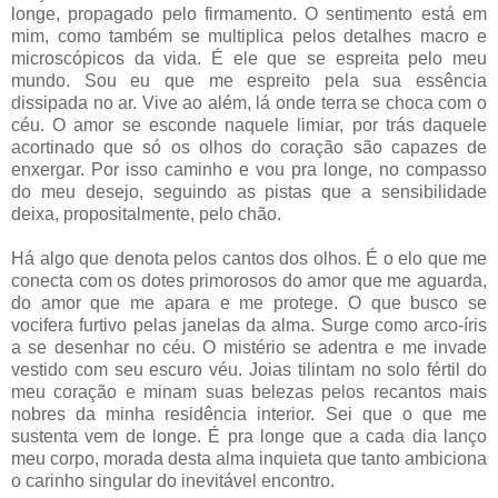
longe, propagado pelo firmamento. O sentimento está em
mim, como também se multiplica pelos detalhes macro e
microscópicos da vida. É ele que se espreita pelo meu
mundo. Sou eu que me espreito pela sua essência
dissipada no ar. Vive ao além, lá onde terra se choca com o
céu. O amor se esconde naquele limiar, por trás daquele
acortinado que só os olhos do coração são capazes de
enxergar. Por isso caminho e vou pra longe, no compasso
do meu desejo, seguindo as pistas que a sensibilidade
deixa, propositalmente, pelo chão.
Há algo que denota pelos cantos dos olhos. É o elo que me
conecta com os dotes primorosos do amor que me aguarda,
do amor que me apara e me protege. O que busco se
vocifera furtivo pelas janelas da alma. Surge como arco-íris
a se desenhar no céu. O mistério se adentra e me invade
vestido com seu escuro véu. Joias tilintam no solo fértil do
meu coração e minam suas belezas pelos recantos mais
nobres da minha residência interior. Sei que o que me
sustenta vem de longe. É pra longe que a cada dia lanço
meu corpo, morada desta alma inquieta que tanto ambiciona
o carinho singular do inevitável encontro.