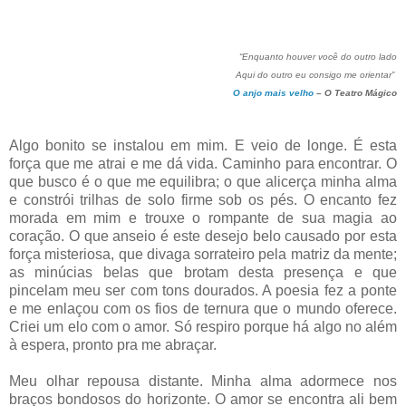
“Enquanto houver você do outro lado
Aqui do outro eu consigo me orientar”
O anjo mais velho
– O Teatro Mágico
Algo bonito se instalou em mim. E veio de longe. É esta
força que me atrai e me dá vida. Caminho para encontrar. O
que busco é o que me equilibra; o que alicerça minha alma
e constrói trilhas de solo firme sob os pés. O encanto fez
morada em mim e trouxe o rompante de sua magia ao
coração. O que anseio é este desejo belo causado por esta
força misteriosa, que divaga sorrateiro pela matriz da mente;
as minúcias belas que brotam desta presença e que
pincelam meu ser com tons dourados. A poesia fez a ponte
e me enlaçou com os fios de ternura que o mundo oferece.
Criei um elo com o amor. Só respiro porque há algo no além
à espera, pronto pra me abraçar.
Meu olhar repousa distante. Minha alma adormece nos
braços bondosos do horizonte. O amor se encontra ali bem