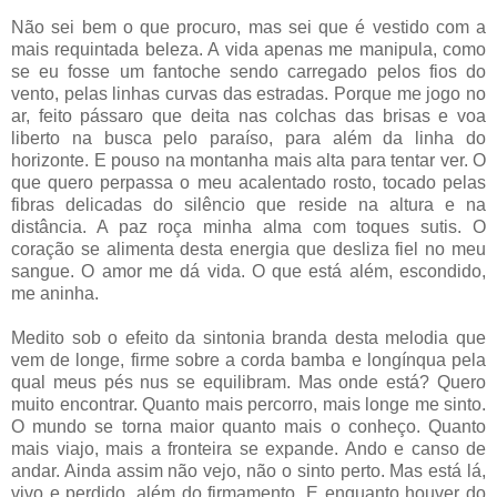
Não sei bem o que procuro, mas sei que é vestido com a
mais requintada beleza. A vida apenas me manipula, como
se eu fosse um fantoche sendo carregado pelos fios do
vento, pelas linhas curvas das estradas. Porque me jogo no
ar, feito pássaro que deita nas colchas das brisas e voa
liberto na busca pelo paraíso, para além da linha do
horizonte. E pouso na montanha mais alta para tentar ver. O
que quero perpassa o meu acalentado rosto, tocado pelas
fibras delicadas do silêncio que reside na altura e na
distância. A paz roça minha alma com toques sutis. O
coração se alimenta desta energia que desliza fiel no meu
sangue. O amor me dá vida. O que está além, escondido,
me aninha.
Medito sob o efeito da sintonia branda desta melodia que
vem de longe, firme sobre a corda bamba e longínqua pela
qual meus pés nus se equilibram. Mas onde está? Quero
muito encontrar. Quanto mais percorro, mais longe me sinto.
O mundo se torna maior quanto mais o conheço. Quanto
mais viajo, mais a fronteira se expande. Ando e canso de
andar. Ainda assim não vejo, não o sinto perto. Mas está lá,
vivo e perdido, além do firmamento. E enquanto houver do