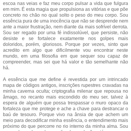
escoa nas veias e faz meu corpo pulsar a vida que fulgura
em mim. É esta magia que propulsiona as vitórias e que põe
concreto no chão no qual solto o peso do meu corpo. Sou
essência pura de uma inocência que não se desprende nem
ante a maior frustração, nem diante da mais sofrível derrota.
Sou ser regado por uma fé indissolúvel, que persiste, não
desiste e se fortalece exatamente nos golpes mais
doloridos, porém, gloriosos. Porque por vezes, sinto que
acredito em algo que dificilmente vou encontrar neste
mundo, em uma filosofia em que sequer sou capaz de
compreender, mas sei que há valor e tão semelhante não
há.
A essência que me define é revestida por um intrincado
mapa de códigos antigos, inscrições rupestres cravadas na
minha caverna oculta; criptografia milenar que repousa no
âmago, no recanto mais escondido do meu ser, talvez à
espera de alguém que possa trespassar o muro opaco da
fortaleza que me protege e ache a chave para destrancar o
baú de tesouro. Porque vivo na ânsia de que achem um
meio para decodificar minha essência, o entendimento mais
próximo do que percorre no rio interno da minha alma. Sou