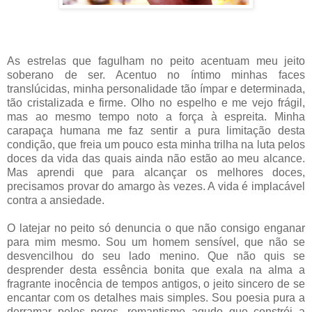
As estrelas que fagulham no peito acentuam meu jeito
soberano de ser. Acentuo no íntimo minhas faces
translúcidas, minha personalidade tão ímpar e determinada,
tão cristalizada e firme. Olho no espelho e me vejo frágil,
mas ao mesmo tempo noto a força à espreita. Minha
carapaça humana me faz sentir a pura limitação desta
condição, que freia um pouco esta minha trilha na luta pelos
doces da vida das quais ainda não estão ao meu alcance.
Mas aprendi que para alcançar os melhores doces,
precisamos provar do amargo às vezes. A vida é implacável
contra a ansiedade.
O latejar no peito só denuncia o que não consigo enganar
para mim mesmo. Sou um homem sensível, que não se
desvencilhou do seu lado menino. Que não quis se
desprender desta essência bonita que exala na alma a
fragrante inocência de tempos antigos, o jeito sincero de se
encantar com os detalhes mais simples. Sou poesia pura a
derramar pelos poros, romantismo agudo que constrói a