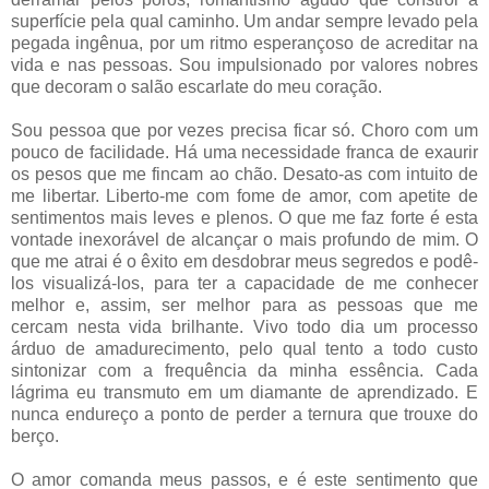
superfície pela qual caminho. Um andar sempre levado pela
pegada ingênua, por um ritmo esperançoso de acreditar na
vida e nas pessoas. Sou impulsionado por valores nobres
que decoram o salão escarlate do meu coração.
Sou pessoa que por vezes precisa ficar só. Choro com um
pouco de facilidade. Há uma necessidade franca de exaurir
os pesos que me fincam ao chão. Desato-as com intuito de
me libertar. Liberto-me com fome de amor, com apetite de
sentimentos mais leves e plenos. O que me faz forte é esta
vontade inexorável de alcançar o mais profundo de mim. O
que me atrai é o êxito em desdobrar meus segredos e podê-
los visualizá-los, para ter a capacidade de me conhecer
melhor e, assim, ser melhor para as pessoas que me
cercam nesta vida brilhante. Vivo todo dia um processo
árduo de amadurecimento, pelo qual tento a todo custo
sintonizar com a frequência da minha essência. Cada
lágrima eu transmuto em um diamante de aprendizado. E
nunca endureço a ponto de perder a ternura que trouxe do
berço.
O amor comanda meus passos, e é este sentimento que