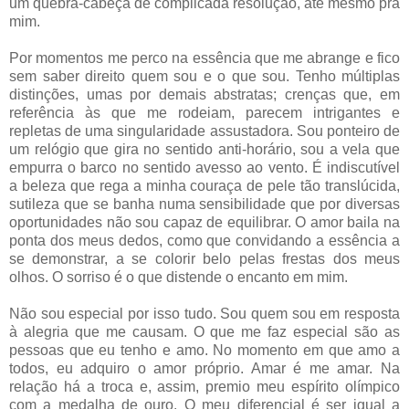
um quebra-cabeça de complicada resolução, até mesmo pra
mim.
Por momentos me perco na essência que me abrange e fico
sem saber direito quem sou e o que sou. Tenho múltiplas
distinções, umas por demais abstratas; crenças que, em
referência às que me rodeiam, parecem intrigantes e
repletas de uma singularidade assustadora. Sou ponteiro de
um relógio que gira no sentido anti-horário, sou a vela que
empurra o barco no sentido avesso ao vento. É indiscutível
a beleza que rega a minha couraça de pele tão translúcida,
sutileza que se banha numa sensibilidade que por diversas
oportunidades não sou capaz de equilibrar. O amor baila na
ponta dos meus dedos, como que convidando a essência a
se demonstrar, a se colorir belo pelas frestas dos meus
olhos. O sorriso é o que distende o encanto em mim.
Não sou especial por isso tudo. Sou quem sou em resposta
à alegria que me causam. O que me faz especial são as
pessoas que eu tenho e amo. No momento em que amo a
todos, eu adquiro o amor próprio. Amar é me amar. Na
relação há a troca e, assim, premio meu espírito olímpico
com a medalha de ouro. O meu diferencial é ser igual a