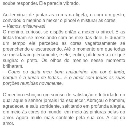
soube responder. Ele parecia vibrado.
Ao terminar de juntar as cores na tigela, e com um gesto,
convidou o menino a mexer o pincel e misturar as cores.
–
Vamos, misture-as!
O menino, curioso, se dispôs então a mexer o pincel. E as
tintas foram se mesclando com as mexidas dele. E durante
um tempo ele percebeu as cores vagarosamente se
preenchendo e escurecendo. Até o momento em que todas
se mesclaram plenamente, e ele, enfim, pôde ver a cor que
surgira: o preto. Os olhos do menino nesse momento
brilharam.
–
Como eu dizia meu bom amiguinho, tua cor é linda,
porque é a união de todas... É o amor com todas as suas
porções reunidas novamente.
O menino esboçou um sorriso de satisfação e felicidade do
qual aquele senhor jamais iria esquecer. Abraçou o homem,
agradeceu e saiu sorridente, saltitando em profunda alegria,
em meio às cores do mundo, em meio às pinturas belas do
amor. Agora muito mais contente pela sua cor. A cor do
amor.