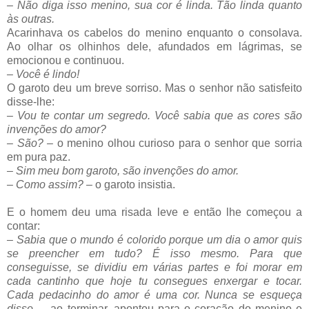
–
Não diga isso menino, sua cor é linda. Tão linda quanto
às outras.
Acarinhava os cabelos do menino enquanto o consolava.
Ao olhar os olhinhos dele, afundados em lágrimas, se
emocionou e continuou.
–
Você é lindo!
O garoto deu um breve sorriso. Mas o senhor não satisfeito
disse-lhe:
–
Vou te contar um segredo. Você sabia que as cores são
invenções do amor?
–
São?
–
o menino olhou curioso para o senhor que sorria
em pura paz.
–
Sim meu bom garoto, são invenções do amor.
–
Como assim?
–
o garoto insistia.
E o homem deu uma risada leve e então lhe começou a
contar:
–
Sabia que o mundo é colorido porque um dia o amor quis
se preencher em tudo? É isso mesmo. Para que
conseguisse, se dividiu em várias partes e foi morar em
cada cantinho que hoje tu consegues enxergar e tocar.
Cada pedacinho do amor é uma cor. Nunca se esqueça
disso.
–
ao terminar, apontou para o coração do menino e