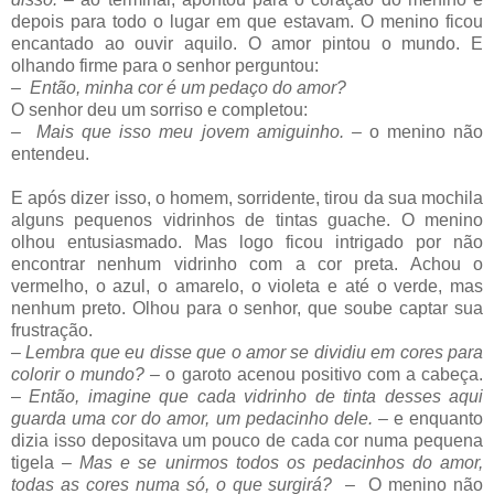
depois para todo o lugar em que estavam. O menino ficou
encantado ao ouvir aquilo. O amor pintou o mundo. E
olhando firme para o senhor perguntou:
–
Então, minha cor é um pedaço do amor?
O senhor deu um sorriso e completou:
–
Mais que isso meu jovem amiguinho
.
–
o menino não
entendeu.
E após dizer isso, o homem, sorridente, tirou da sua mochila
alguns pequenos vidrinhos de tintas guache. O menino
olhou entusiasmado. Mas logo ficou intrigado por não
encontrar nenhum vidrinho com a cor preta. Achou o
vermelho, o azul, o amarelo, o violeta e até o verde, mas
nenhum preto. Olhou para o senhor, que soube captar sua
frustração.
–
Lembra que eu disse que o amor se dividiu em cores para
colorir o mundo?
–
o garoto acenou positivo com a cabeça.
–
Então, imagine que cada vidrinho de tinta desses aqui
guarda uma cor do amor, um pedacinho dele.
– e enquanto
dizia isso depositava um pouco de cada cor numa pequena
tigela
–
Mas e se unirmos todos os pedacinhos do amor,
todas as cores numa só, o que surgirá?
–
O menino não