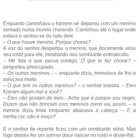
Enquanto caminhava o homem se deparou com um menino
sentado numa mureta chorando. Caminhou até o lugar onde
estava e sentou-se do lado dele.
–
O que houve menino. Porque choras?
A voz do senhor despertou o menino, que docemente virou
seu rosto para ele, mostrando seu semblante entristecido.
–
Me fala o que passa contigo. O que te faz chorar?
–
perguntou preocupado.
–
Os outros meninos..
.
– enquanto dizia, tremulava de frio e
soluçava muito.
–
O que tem os outros meninos?
– o senhor insistia. –
Eles
fizeram algum mal a você?
–
Eles não gostam de mim... Acho que é porque sou negro.
Dizem que não brincam com meninos como eu, assim.
– o
menino dizia triste enquanto abaixava a cabeça.
–
É a
minha cor, não é moço?
E o senhor de repente ficou com um semblante sério. Mas
logo depois fez um sorriso doce nascer no rosto e disse-lhe: