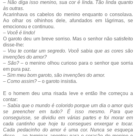
–
Não diga isso menino, sua cor é linda. Tão linda quanto
às outras.
Acarinhava os cabelos do menino enquanto o consolava.
Ao olhar os olhinhos dele, afundados em lágrimas, se
emocionou e continuou.
–
Você é lindo!
O garoto deu um breve sorriso. Mas o senhor não satisfeito
disse-lhe:
–
Vou te contar um segredo. Você sabia que as cores são
invenções do amor?
–
São?
–
o menino olhou curioso para o senhor que sorria
em pura paz.
–
Sim meu bom garoto, são invenções do amor.
–
Como assim?
–
o garoto insistia.
E o homem deu uma risada leve e então lhe começou a
contar:
–
Sabia que o mundo é colorido porque um dia o amor quis
se preencher em tudo? É isso mesmo. Para que
conseguisse, se dividiu em várias partes e foi morar em
cada cantinho que hoje tu consegues enxergar e tocar.
Cada pedacinho do amor é uma cor. Nunca se esqueça
disso.
–
ao terminar, apontou para o coração do menino e