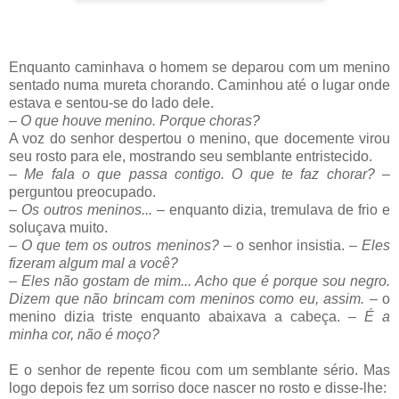
Enquanto caminhava o homem se deparou com um menino
sentado numa mureta chorando. Caminhou até o lugar onde
estava e sentou-se do lado dele.
–
O que houve menino. Porque choras?
A voz do senhor despertou o menino, que docemente virou
seu rosto para ele, mostrando seu semblante entristecido.
–
Me fala o que passa contigo. O que te faz chorar?
–
perguntou preocupado.
–
Os outros meninos..
.
– enquanto dizia, tremulava de frio e
soluçava muito.
–
O que tem os outros meninos?
– o senhor insistia. –
Eles
fizeram algum mal a você?
–
Eles não gostam de mim... Acho que é porque sou negro.
Dizem que não brincam com meninos como eu, assim.
– o
menino dizia triste enquanto abaixava a cabeça.
–
É a
minha cor, não é moço?
E o senhor de repente ficou com um semblante sério. Mas
logo depois fez um sorriso doce nascer no rosto e disse-lhe: