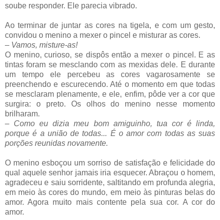
soube responder. Ele parecia vibrado.
Ao terminar de juntar as cores na tigela, e com um gesto,
convidou o menino a mexer o pincel e misturar as cores.
–
Vamos, misture-as!
O menino, curioso, se dispôs então a mexer o pincel. E as
tintas foram se mesclando com as mexidas dele. E durante
um tempo ele percebeu as cores vagarosamente se
preenchendo e escurecendo. Até o momento em que todas
se mesclaram plenamente, e ele, enfim, pôde ver a cor que
surgira: o preto. Os olhos do menino nesse momento
brilharam.
–
Como eu dizia meu bom amiguinho, tua cor é linda,
porque é a união de todas... É o amor com todas as suas
porções reunidas novamente.
O menino esboçou um sorriso de satisfação e felicidade do
qual aquele senhor jamais iria esquecer. Abraçou o homem,
agradeceu e saiu sorridente, saltitando em profunda alegria,
em meio às cores do mundo, em meio às pinturas belas do
amor. Agora muito mais contente pela sua cor. A cor do
amor.