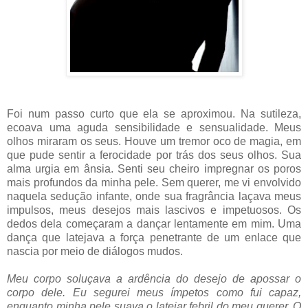
Foi num passo curto que ela se aproximou. Na sutileza,
ecoava uma aguda sensibilidade e sensualidade. Meus
olhos miraram os seus. Houve um tremor oco de magia, em
que pude sentir a ferocidade por trás dos seus olhos. Sua
alma urgia em ânsia. Senti seu cheiro impregnar os poros
mais profundos da minha pele. Sem querer, me vi envolvido
naquela sedução infante, onde sua fragrância laçava meus
impulsos, meus desejos mais lascivos e impetuosos. Os
dedos dela começaram a dançar lentamente em mim. Uma
dança que latejava a força penetrante de um enlace que
nascia por meio de diálogos mudos.
Meu corpo soluçava a ardência do desejo de apossar o
corpo dele. Eu segurei meus ímpetos como fui capaz,
enquanto minha pele suava o latejar febril do meu querer. O