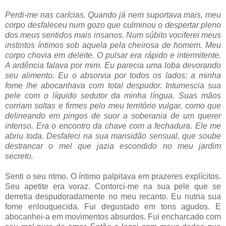
Perdi-me nas carícias. Quando já nem suportava mais, meu
corpo desfaleceu num gozo que culminou o despertar pleno
dos meus sentidos mais insanos. Num súbito vociferei meus
instintos íntimos sob aquela pela cheirosa de homem. Meu
corpo chovia em deleite. O pulsar era rápido e intermitente.
A ardência falava por mim. Eu parecia uma loba devorando
seu alimento. Eu o absorvia por todos os lados; a minha
fome lhe abocanhava com total despudor. Intumescia sua
pele com o líquido sedutor da minha língua. Suas mãos
corriam soltas e firmes pelo meu território vulgar, como que
delineando em pingos de suor a soberania de um querer
intenso. Era o encontro da chave com a fechadura. Ele me
abriu toda. Desfaleci na sua mansidão sensual, que soube
destrancar o mel que jazia escondido no meu jardim
secreto.
Senti o seu ritmo. O íntimo palpitava em prazeres explícitos.
Seu apetite era voraz. Contorci-me na sua pele que se
derretia despudoradamente no meu recanto. Eu nutria sua
fome enlouquecida. Fui degustado em tons agudos. E
abocanhei-a em movimentos absurdos. Fui encharcado com