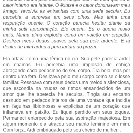
calor interno era latente. O êxtase e o calor dominavam meu
âmago, revolvia as entranhas com uma sede secular. Eu
percebia a surpresa em seus olhos. Mas tinha uma
respiração quente. O coração parecia hesitar diante da
minha sutil aproximação. Ele queria. Eu o queria muito
mais. Minha alma explodia como um vulcão em erupção.
Deslizei meus dedos suaves pela sua pele ardente. E lá
dentro de mim ardeu a pura fartura do prazer.
Ela arfava como uma fêmea no cio. Sua pele parecia arder
em chamas. Eu percebia uma implosão de cobiça
abraçando cada pedacinho do seu corpo. Era bela, mas por
dentro uma fera. Deslizava pelo meu corpo como se o fosse
familiar. Ressoava com seus dedos uma melodia silenciosa,
que escondia na mudez os ritmos ensandecidos de um
amor que lhe apetecia há séculos. Tingia seu encanto
desnudo em pedaços inteiros de uma vontade que incidia
em fagulhas libidinosas e explícitas de um coração que
inflamava em paixão. Eu fiquei perdido em seus toques.
Permaneci entorpecido pela sua aspiração majestosa. Em
algum momento ela atracou seu manto feminino em mim.
Com força. Ardi embriagado pelo seu cheiro de mulher...