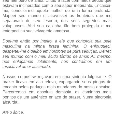
seu mel puro de amor. Então a lacei com meus dedos que
estavam incinerados com o seu sabor inebriante. Encaixei-
me, conectei-me àquela mulher de uma forma profunda.
Mapeei seu mundo e atravessei as fronteiras que me
separavam do seu tesouro, dos seus segredos mais
voluptuosos. Abri sua caixinha tão bem protegida e me
entorpeci na sua selvageria amorosa.
Doei-me então por inteiro, a ele que contorcia sua pele
masculina na minha brasa feminina. O enlouqueci,
despertei-lhe o delírio em holofotes de pura sedução. Derreti
seu mundo com o meu ácido tórrido de amor. Ali mesmo,
nos enlaçamos totalmente, nos contraímos em um
insaciável amor alucinado.
Nossos corpos se roçavam em uma sintonia fulgurante. O
prazer ficava em alto relevo, expurgando seus pingos de
encanto pelos pedaços mais mundanos do nosso encaixe.
Percorremos em absoluta demasia, os caminhos mais
bonitos de um autêntico enlace de prazer. Numa sincronia
absurda...
Até o ápice.