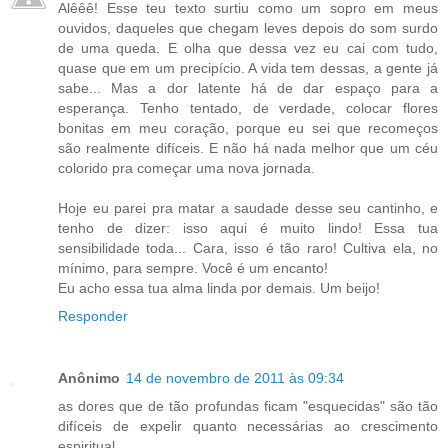
Alêêê! Esse teu texto surtiu como um sopro em meus
ouvidos, daqueles que chegam leves depois do som surdo
de uma queda. E olha que dessa vez eu cai com tudo,
quase que em um precipício. A vida tem dessas, a gente já
sabe... Mas a dor latente há de dar espaço para a
esperança. Tenho tentado, de verdade, colocar flores
bonitas em meu coração, porque eu sei que recomeços
são realmente difíceis. E não há nada melhor que um céu
colorido pra começar uma nova jornada.
Hoje eu parei pra matar a saudade desse seu cantinho, e
tenho de dizer: isso aqui é muito lindo! Essa tua
sensibilidade toda... Cara, isso é tão raro! Cultiva ela, no
mínimo, para sempre. Você é um encanto!
Eu acho essa tua alma linda por demais. Um beijo!
Responder
Anônimo
14 de novembro de 2011 às 09:34
as dores que de tão profundas ficam "esquecidas" são tão
difíceis de expelir quanto necessárias ao crescimento
espiritual.