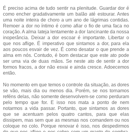
É preciso acima de tudo sentir na plenitude. Guardar dor é
como encher gradativamente um balão até estourar. Antes
uma noite inteira de choro a um ano de lágrimas contidas.
Remoer a dor no íntimo é como afiar o fio de uma faca no
coração. A alma lateja lentamente a dor lancinante da nossa
inoperância. Deixar a dor escoar é importante. Libertar o
que nos aflige. É imperativo que sintamos a dor, para ela
aos poucos esvair de vez. É como desatar o que prende a
alma em nós. Contudo, é bom destacar que este ato pode
ser uma via de duas mãos. Se neste ato de sentir a dor
formos fracos, a dor não esvai e ainda cresce. Adoecemos
então.
No momento em que temos o controle da situação, as dores
se vão, mais dia ou menos dia. Porém, se nos tornamos
reféns delas, não somente desenvolvem-se como perduram
pelo tempo que for. E isso nos mata a ponto de nem
notarmos a vida passar. Portanto, que sintamos as dores
que se acentuam pelos quatro cantos, para que elas
dissipem, mas sem que as mesmas nos comandem ou nos
coloque no colo. Porque renovar é isso, nos despedirmos
do que nos aflige e nos cobre com um manto de sombra,