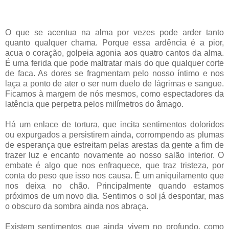
O que se acentua na alma por vezes pode arder tanto
quanto qualquer chama. Porque essa ardência é a pior,
acua o coração, golpeia agonia aos quatro cantos da alma.
É uma ferida que pode maltratar mais do que qualquer corte
de faca. As dores se fragmentam pelo nosso íntimo e nos
laça a ponto de ater o ser num duelo de lágrimas e sangue.
Ficamos à margem de nós mesmos, como espectadores da
latência que perpetra pelos milímetros do âmago.
Há um enlace de tortura, que incita sentimentos doloridos
ou expurgados a persistirem ainda, corrompendo as plumas
de esperança que estreitam pelas arestas da gente a fim de
trazer luz e encanto novamente ao nosso salão interior. O
embate é algo que nos enfraquece, que traz tristeza, por
conta do peso que isso nos causa. É um aniquilamento que
nos deixa no chão. Principalmente quando estamos
próximos de um novo dia. Sentimos o sol já despontar, mas
o obscuro da sombra ainda nos abraça.
Existem sentimentos que ainda vivem no profundo, como