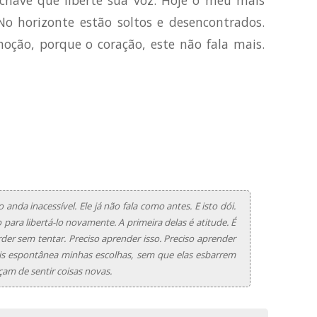
 chave que liberte sua voz. Hoje o meu mais
No horizonte estão soltos e desencontrados.
oção, porque o coração, este não fala mais.
nda inacessível. Ele já não fala como antes. E isto dói.
ara libertá-lo novamente. A primeira delas é atitude. É
er sem tentar. Preciso aprender isso. Preciso aprender
ais espontânea minhas escolhas, sem que elas esbarrem
m de sentir coisas novas.