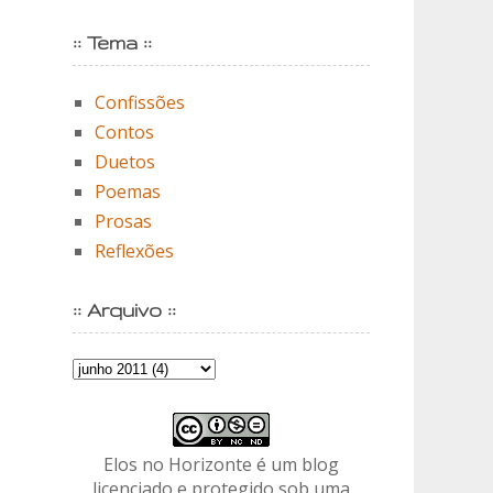
:: Tema ::
Confissões
Contos
Duetos
Poemas
Prosas
Reflexões
:: Arquivo ::
Elos no Horizonte é um blog
licenciado e protegido sob uma