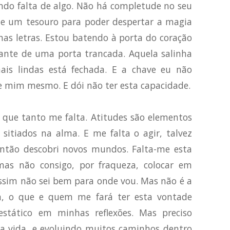
indo falta de algo. Não há completude no seu
 de um tesouro para poder despertar a magia
has letras. Estou batendo à porta do coração
iante de uma porta trancada. Aquela salinha
ais lindas está fechada. E a chave eu não
e mim mesmo. E dói não ter esta capacidade.
 que tanto me falta. Atitudes são elementos
 sitiados na alma. E me falta o agir, talvez
então descobri novos mundos. Falta-me esta
mas não consigo, por fraqueza, colocar em
assim não sei bem para onde vou. Mas não é a
m, o que e quem me fará ter esta vontade
stático em minhas reflexões. Mas preciso
 a vida, e evoluindo muitos caminhos dentro