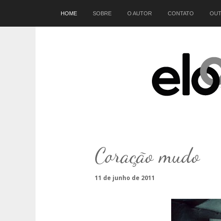
Início
HOME
SOBRE
O AUTOR
CONTATO
OUT
Coração mudo
11 de junho de 2011