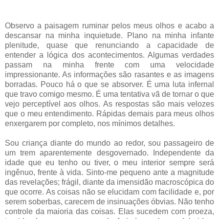
Observo a paisagem ruminar pelos meus olhos e acabo a
descansar na minha inquietude. Plano na minha infante
plenitude, quase que renunciando a capacidade de
entender a lógica dos acontecimentos. Algumas verdades
passam na minha frente com uma velocidade
impressionante. As informações são rasantes e as imagens
borradas. Pouco há o que se absorver. É uma luta infernal
que travo comigo mesmo. É uma tentativa vã de tornar o que
vejo perceptível aos olhos. As respostas são mais velozes
que o meu entendimento. Rápidas demais para meus olhos
enxergarem por completo, nos mínimos detalhes.
Sou criança diante do mundo ao redor, sou passageiro de
um trem aparentemente desgovernado. Independente da
idade que eu tenho ou tiver, o meu interior sempre será
ingênuo, frente à vida. Sinto-me pequeno ante a magnitude
das revelações; frágil, diante da imensidão macroscópica do
que ocorre. As coisas não se elucidam com facilidade e, por
serem soberbas, carecem de insinuações óbvias. Não tenho
controle da maioria das coisas. Elas sucedem com proeza,