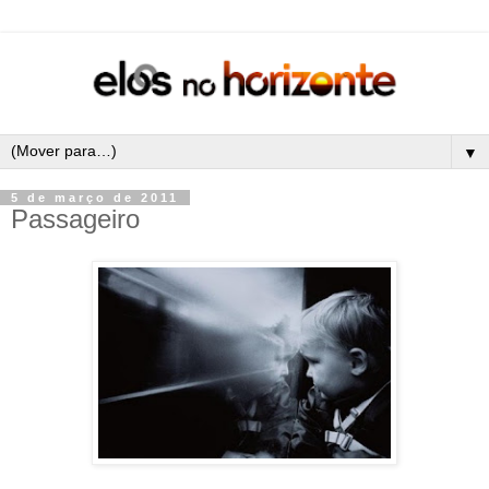
▼
5 de março de 2011
Passageiro