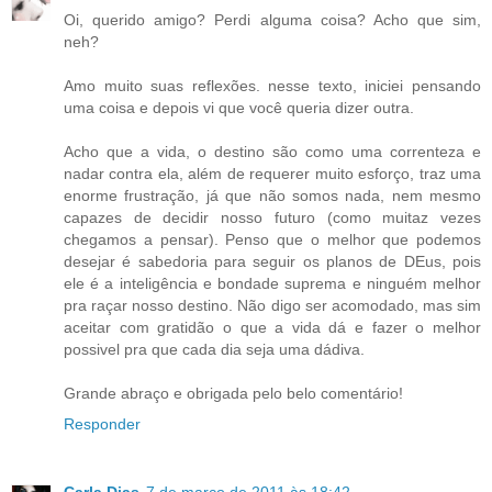
Oi, querido amigo? Perdi alguma coisa? Acho que sim,
neh?
Amo muito suas reflexões. nesse texto, iniciei pensando
uma coisa e depois vi que você queria dizer outra.
Acho que a vida, o destino são como uma correnteza e
nadar contra ela, além de requerer muito esforço, traz uma
enorme frustração, já que não somos nada, nem mesmo
capazes de decidir nosso futuro (como muitaz vezes
chegamos a pensar). Penso que o melhor que podemos
desejar é sabedoria para seguir os planos de DEus, pois
ele é a inteligência e bondade suprema e ninguém melhor
pra raçar nosso destino. Não digo ser acomodado, mas sim
aceitar com gratidão o que a vida dá e fazer o melhor
possivel pra que cada dia seja uma dádiva.
Grande abraço e obrigada pelo belo comentário!
Responder
Carla Dias
7 de março de 2011 às 18:42