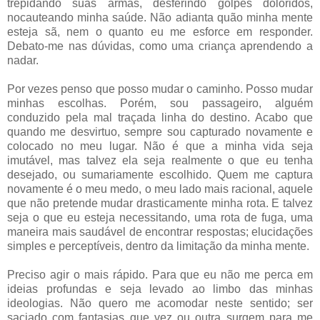
trepidando suas armas, desferindo golpes doloridos,
nocauteando minha saúde. Não adianta quão minha mente
esteja sã, nem o quanto eu me esforce em responder.
Debato-me nas dúvidas, como uma criança aprendendo a
nadar.
Por vezes penso que posso mudar o caminho. Posso mudar
minhas escolhas. Porém, sou passageiro, alguém
conduzido pela mal traçada linha do destino. Acabo que
quando me desvirtuo, sempre sou capturado novamente e
colocado no meu lugar. Não é que a minha vida seja
imutável, mas talvez ela seja realmente o que eu tenha
desejado, ou sumariamente escolhido. Quem me captura
novamente é o meu medo, o meu lado mais racional, aquele
que não pretende mudar drasticamente minha rota. E talvez
seja o que eu esteja necessitando, uma rota de fuga, uma
maneira mais saudável de encontrar respostas; elucidações
simples e perceptíveis, dentro da limitação da minha mente.
Preciso agir o mais rápido. Para que eu não me perca em
ideias profundas e seja levado ao limbo das minhas
ideologias. Não quero me acomodar neste sentido; ser
saciado com fantasias que vez ou outra surgem para me