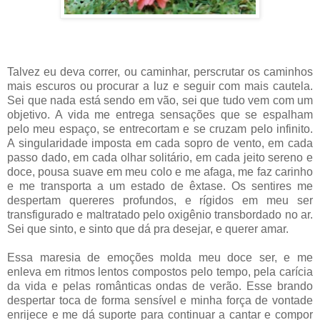
Talvez eu deva correr, ou caminhar, perscrutar os caminhos
mais escuros ou procurar a luz e seguir com mais cautela.
Sei que nada está sendo em vão, sei que tudo vem com um
objetivo. A vida me entrega sensações que se espalham
pelo meu espaço, se entrecortam e se cruzam pelo infinito.
A singularidade imposta em cada sopro de vento, em cada
passo dado, em cada olhar solitário, em cada jeito sereno e
doce, pousa suave em meu colo e me afaga, me faz carinho
e me transporta a um estado de êxtase. Os sentires me
despertam quereres profundos, e rígidos em meu ser
transfigurado e maltratado pelo oxigênio transbordado no ar.
Sei que sinto, e sinto que dá pra desejar, e querer amar.
Essa maresia de emoções molda meu doce ser, e me
enleva em ritmos lentos compostos pelo tempo, pela carícia
da vida e pelas românticas ondas de verão. Esse brando
despertar toca de forma sensível e minha força de vontade
enrijece e me dá suporte para continuar a cantar e compor