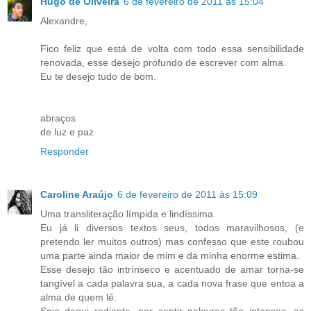
Hugo de Oliveira
6 de fevereiro de 2011 às 15:04
Alexandre,
Fico feliz que está de volta com todo essa sensibilidade
renovada, esse desejo profundo de escrever com alma.
Eu te desejo tudo de bom.
abraços
de luz e paz
Responder
Caroline Araújo
6 de fevereiro de 2011 às 15:09
Uma transliteração límpida e lindíssima.
Eu já li diversos textos seus, todos maravilhosos, (e
pretendo ler muitos outros) mas confesso que este roubou
uma parte ainda maior de mim e da minha enorme estima.
Esse desejo tão intrínseco e acentuado de amar torna-se
tangível a cada palavra sua, a cada nova frase que entoa a
alma de quem lê.
Saio daqui radiante, por sentir palavras tão intensas, as