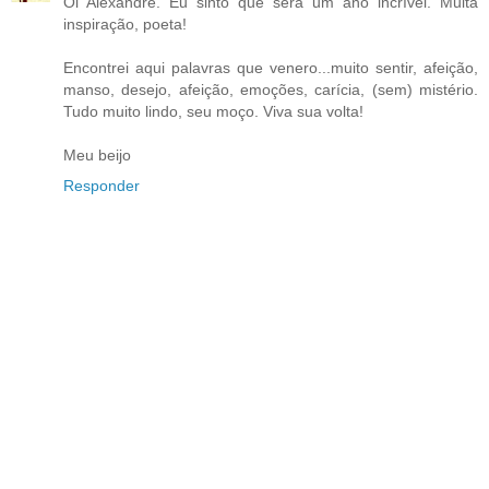
Oi Alexandre. Eu sinto que será um ano incrível. Muita
inspiração, poeta!
Encontrei aqui palavras que venero...muito sentir, afeição,
manso, desejo, afeição, emoções, carícia, (sem) mistério.
Tudo muito lindo, seu moço. Viva sua volta!
Meu beijo
Responder