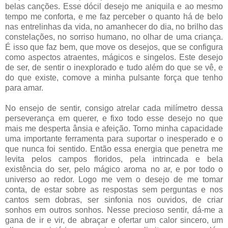
belas canções. Esse dócil desejo me aniquila e ao mesmo
tempo me conforta, e me faz perceber o quanto há de belo
nas entrelinhas da vida, no amanhecer do dia, no brilho das
constelações, no sorriso humano, no olhar de uma criança.
É isso que faz bem, que move os desejos, que se configura
como aspectos atraentes, mágicos e singelos. Este desejo
de ser, de sentir o inexplorado e tudo além do que se vê, e
do que existe, comove a minha pulsante força que tenho
para amar.
No ensejo de sentir, consigo atrelar cada milímetro dessa
perseverança em querer, e fixo todo esse desejo no que
mais me desperta ânsia e afeição. Torno minha capacidade
uma importante ferramenta para suportar o inesperado e o
que nunca foi sentido. Então essa energia que penetra me
levita pelos campos floridos, pela intrincada e bela
existência do ser, pelo mágico aroma no ar, e por todo o
universo ao redor. Logo me vem o desejo de me tomar
conta, de estar sobre as respostas sem perguntas e nos
cantos sem dobras, ser sinfonia nos ouvidos, de criar
sonhos em outros sonhos. Nesse precioso sentir, dá-me a
gana de ir e vir, de abraçar e ofertar um calor sincero, um