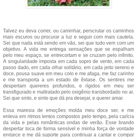
Talvez eu deva correr, ou caminhar, perscrutar os caminhos
mais escuros ou procurar a luz e seguir com mais cautela.
Sei que nada está sendo em vão, sei que tudo vem com um
objetivo. A vida me entrega sensações que se espalham
pelo meu espaço, se entrecortam e se cruzam pelo infinito.
A singularidade imposta em cada sopro de vento, em cada
passo dado, em cada olhar solitário, em cada jeito sereno e
doce, pousa suave em meu colo e me afaga, me faz carinho
e me transporta a um estado de êxtase. Os sentires me
despertam quereres profundos, e rígidos em meu ser
transfigurado e maltratado pelo oxigênio transbordado no ar.
Sei que sinto, e sinto que dá pra desejar, e querer amar.
Essa maresia de emoções molda meu doce ser, e me
enleva em ritmos lentos compostos pelo tempo, pela carícia
da vida e pelas românticas ondas de verão. Esse brando
despertar toca de forma sensível e minha força de vontade
enrijece e me dá suporte para continuar a cantar e compor