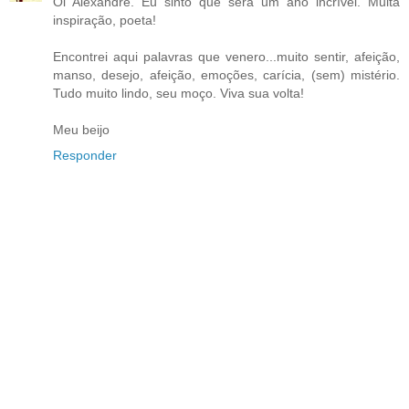
Oi Alexandre. Eu sinto que será um ano incrível. Muita
inspiração, poeta!
Encontrei aqui palavras que venero...muito sentir, afeição,
manso, desejo, afeição, emoções, carícia, (sem) mistério.
Tudo muito lindo, seu moço. Viva sua volta!
Meu beijo
Responder