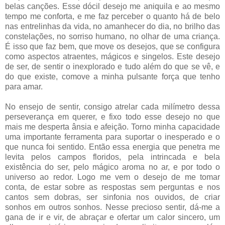
belas canções. Esse dócil desejo me aniquila e ao mesmo
tempo me conforta, e me faz perceber o quanto há de belo
nas entrelinhas da vida, no amanhecer do dia, no brilho das
constelações, no sorriso humano, no olhar de uma criança.
É isso que faz bem, que move os desejos, que se configura
como aspectos atraentes, mágicos e singelos. Este desejo
de ser, de sentir o inexplorado e tudo além do que se vê, e
do que existe, comove a minha pulsante força que tenho
para amar.
No ensejo de sentir, consigo atrelar cada milímetro dessa
perseverança em querer, e fixo todo esse desejo no que
mais me desperta ânsia e afeição. Torno minha capacidade
uma importante ferramenta para suportar o inesperado e o
que nunca foi sentido. Então essa energia que penetra me
levita pelos campos floridos, pela intrincada e bela
existência do ser, pelo mágico aroma no ar, e por todo o
universo ao redor. Logo me vem o desejo de me tomar
conta, de estar sobre as respostas sem perguntas e nos
cantos sem dobras, ser sinfonia nos ouvidos, de criar
sonhos em outros sonhos. Nesse precioso sentir, dá-me a
gana de ir e vir, de abraçar e ofertar um calor sincero, um