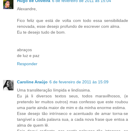
Hugo de Oliveira
6 de fevereiro de 2011 às 15:04
Alexandre,
Fico feliz que está de volta com todo essa sensibilidade
renovada, esse desejo profundo de escrever com alma.
Eu te desejo tudo de bom.
abraços
de luz e paz
Responder
Caroline Araújo
6 de fevereiro de 2011 às 15:09
Uma transliteração límpida e lindíssima.
Eu já li diversos textos seus, todos maravilhosos, (e
pretendo ler muitos outros) mas confesso que este roubou
uma parte ainda maior de mim e da minha enorme estima.
Esse desejo tão intrínseco e acentuado de amar torna-se
tangível a cada palavra sua, a cada nova frase que entoa a
alma de quem lê.
Saio daqui radiante, por sentir palavras tão intensas, as