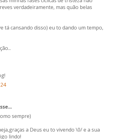
ssas minhas fases ciclicas de tristeza não
screves verdadeiramente, mas quão belas
ve tá cansando disso) eu to dando um tempo,
ão...
og!
:24
sse...
(como sempre)
eja,graças a Deus eu to vivendo \0/ e a sua
go lindo!