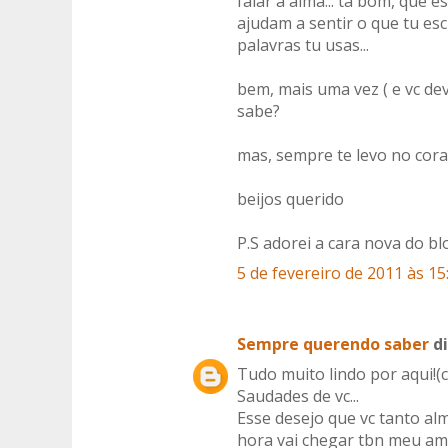
falar a alma... tá bom, que e
ajudam a sentir o que tu e
palavras tu usas...
bem, mais uma vez ( e vc de
sabe?
mas, sempre te levo no coraç
beijos querido
P.S adorei a cara nova do bl
5 de fevereiro de 2011 às 15
Sempre querendo saber
di
Tudo muito lindo por aqui!
Saudades de vc...
Esse desejo que vc tanto alm
hora vai chegar tbn meu ami