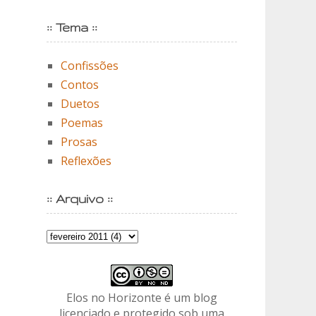
:: Tema ::
Confissões
Contos
Duetos
Poemas
Prosas
Reflexões
:: Arquivo ::
Elos no Horizonte é um blog
licenciado e protegido sob uma