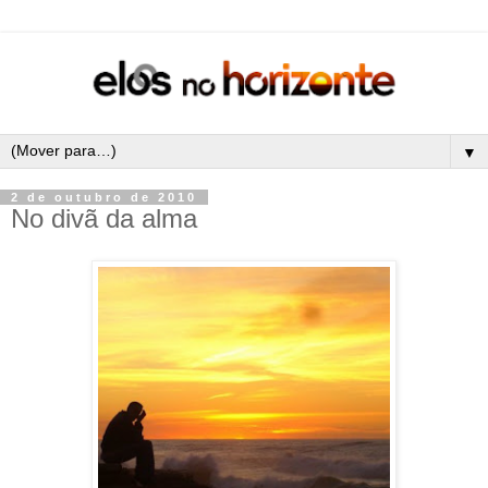
▼
2 de outubro de 2010
No divã da alma