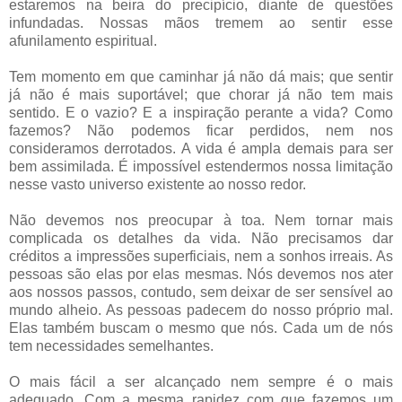
estaremos na beira do precipício, diante de questões
infundadas. Nossas mãos tremem ao sentir esse
afunilamento espiritual.
Tem momento em que caminhar já não dá mais; que sentir
já não é mais suportável; que chorar já não tem mais
sentido. E o vazio? E a inspiração perante a vida? Como
fazemos? Não podemos ficar perdidos, nem nos
consideramos derrotados. A vida é ampla demais para ser
bem assimilada. É impossível estendermos nossa limitação
nesse vasto universo existente ao nosso redor.
Não devemos nos preocupar à toa. Nem tornar mais
complicada os detalhes da vida. Não precisamos dar
créditos a impressões superficiais, nem a sonhos irreais. As
pessoas são elas por elas mesmas. Nós devemos nos ater
aos nossos passos, contudo, sem deixar de ser sensível ao
mundo alheio. As pessoas padecem do nosso próprio mal.
Elas também buscam o mesmo que nós. Cada um de nós
tem necessidades semelhantes.
O mais fácil a ser alcançado nem sempre é o mais
adequado. Com a mesma rapidez com que fazemos um