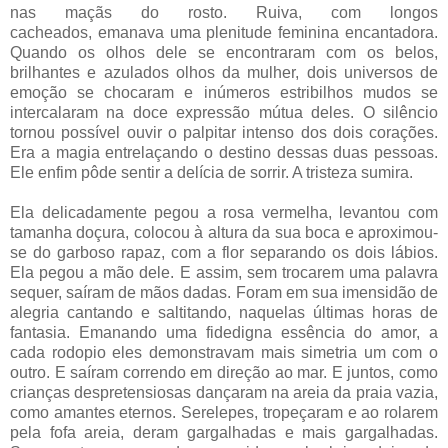
nas maçãs do rosto. Ruiva, com longos
cacheados, emanava uma plenitude feminina encantadora.
Quando os olhos dele se encontraram com os belos,
brilhantes e azulados olhos da mulher, dois universos de
emoção se chocaram e inúmeros estribilhos mudos se
intercalaram na doce expressão mútua deles. O silêncio
tornou possível ouvir o palpitar intenso dos dois corações.
Era a magia entrelaçando o destino dessas duas pessoas.
Ele enfim pôde sentir a delícia de sorrir. A tristeza sumira.
Ela delicadamente pegou a rosa vermelha, levantou com
tamanha doçura, colocou à altura da sua boca e aproximou-
se do garboso rapaz, com a flor separando os dois lábios.
Ela pegou a mão dele. E assim, sem trocarem uma palavra
sequer, saíram de mãos dadas. Foram em sua imensidão de
alegria cantando e saltitando, naquelas últimas horas de
fantasia. Emanando uma fidedigna essência do amor, a
cada rodopio eles demonstravam mais simetria um com o
outro. E saíram correndo em direção ao mar. E juntos, como
crianças despretensiosas dançaram na areia da praia vazia,
como amantes eternos. Serelepes, tropeçaram e ao rolarem
pela fofa areia, deram gargalhadas e mais gargalhadas.