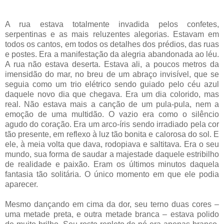
A rua estava totalmente invadida pelos confetes,
serpentinas e as mais reluzentes alegorias. Estavam em
todos os cantos, em todos os detalhes dos prédios, das ruas
e postes. Era a manifestação da alegria abandonada ao léu.
A rua não estava deserta. Estava ali, a poucos metros da
imensidão do mar, no breu de um abraço invisível, que se
seguia como um trio elétrico sendo guiado pelo céu azul
daquele novo dia que chegava. Era um dia colorido, mas
real. Não estava mais a canção de um pula-pula, nem a
emoção de uma multidão. O vazio era como o silêncio
agudo do coração. Era um arco-íris sendo irradiado pela cor
tão presente, em reflexo à luz tão bonita e calorosa do sol. E
ele, à meia volta que dava, rodopiava e saltitava. Era o seu
mundo, sua forma de saudar a majestade daquele estribilho
de realidade e paixão. Eram os últimos minutos daquela
fantasia tão solitária. O único momento em que ele podia
aparecer.
Mesmo dançando em cima da dor, seu terno duas cores –
uma metade preta, e outra metade branca – estava polido