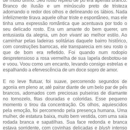
de muito brilho. Seu rosto repleto de pó era apenas branco.
Branco de ilusão e um minúsculo preto de tristeza
adornando o redor dos olhos e delineando os lábios. Nada
infelizmente tirava aquele olhar triste e espontâneo, mas ele
tinha uma expressão romântica que acentuava por todo o
seu delicado rosto. Era um amante do bem querer, um
entusiasta da alegria, um
bon vivant
ao melhor estilo. Ao
caminhar pelas ladeiras solitárias daquele bairro histórico,
com construções barrocas, ele transparecia em seu rosto o
que de bom era refletido. Foi quando num rodopio
despretensioso a rosa vermelha de sua lapela desbotou-se
e voou. Voou como um encanto, levando consigo estrelas e
espalhando a efervescência de um doce sopro de amor.
E no leve flutuar, foi suave, percorrendo segundos de
agonia em pleno ar, até pairar diante de um belo par de pés
brancos, adornados com preciosas pulseiras de diamante
no tornozelo, fitas douradas e coloridas. Esse pequeno
momento o tirou da concentração. Os olhos, aquiescidos
pela emoção, foi percorrendo pela presença humana. Uma
mulher, de estatura baixa, muito bem vestida, com uma saia
rodada branca e sapatilhas. Sua face redonda e branca
estava sorridente, com covinhas delicadas e
blush
intenso