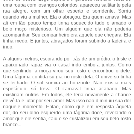
uma roupa com losangos coloridos, apareceu saltitante pela
rua alegre, com um olhar esperto e sorridente. Sorriu
quando viu a mulher. Ela o abraçou. Era quem amava. Mas
ali em tão pouco tempo tinha esquecido tudo e amado o
belo moço misterioso. Um alguém que ela não poderia
acompanhar. Seu companheiro era aquele que chegara. Ela
tinha medo. E juntos, abraçados foram subindo a ladeira e
indo.
A alguns metros, escorando por trás de um prédio, o triste e
apaixonado rapaz via o casal indo embora juntos. Como
que sentindo, a moça virou seu rosto e encontrou o dele.
Uma lágrima contida surgia no rosto dela. O universo tinha
se fechado. O sol sumira ao horizonte. Não existia mais
espetáculo, só treva. O carnaval tinha acabado. Mas
existiriam outros. Em todos, ele teria novamente a chance
de vê-la e lutar por seu amor. Mas isso não diminuiu sua dor
naquele momento. Então, como que em resposta àquela
dor, do seu olho esquerdo uma lágrima doce, revelando o
amor que ele sentia, caiu e se cristalizou em seu belo rosto
branco...