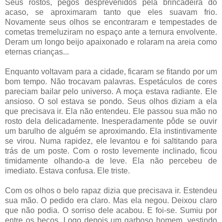
Seus rostos, pegos desprevenidos pela brincadeira do
acaso, se aproximaram tanto que eles suavam frio.
Novamente seus olhos se encontraram e tempestades de
cometas tremeluziram no espaço ante a ternura envolvente.
Deram um longo beijo apaixonado e rolaram na areia como
eternas crianças...
Enquanto voltavam para a cidade, ficaram se fitando por um
bom tempo. Não trocavam palavras. Espetáculos de cores
pareciam bailar pelo universo. A moça estava radiante. Ele
ansioso. O sol estava se pondo. Seus olhos diziam a ela
que precisava ir. Ela não entendeu. Ele passou sua mão no
rosto dela delicadamente. Inesperadamente pôde se ouvir
um barulho de alguém se aproximando. Ela instintivamente
se virou. Numa rapidez, ele levantou e foi saltitando para
trás de um poste. Com o rosto levemente inclinado, ficou
timidamente olhando-a de leve. Ela não percebeu de
imediato. Estava confusa. Ele triste.
Com os olhos o belo rapaz dizia que precisava ir. Estendeu
sua mão. O pedido era claro. Mas ela negou. Deixou claro
que não podia. O sorriso dele acabou. E foi-se. Sumiu por
entre os becos. Logo depois um garboso homem, vestindo