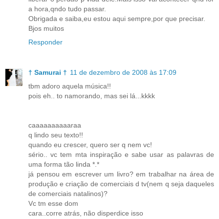
a hora,qndo tudo passar.
Obrigada e saiba,eu estou aqui sempre,por que precisar.
Bjos muitos
Responder
† Samurai †
11 de dezembro de 2008 às 17:09
tbm adoro aquela música!!
pois eh.. to namorando, mas sei lá...kkkk
caaaaaaaaaaraa
q lindo seu texto!!
quando eu crescer, quero ser q nem vc!
sério.. vc tem mta inspiração e sabe usar as palavras de
uma forma tão linda *.*
já pensou em escrever um livro? em trabalhar na área de
produção e criação de comerciais d tv(nem q seja daqueles
de comerciais natalinos)?
Vc tm esse dom
cara..corre atrás, não disperdice isso