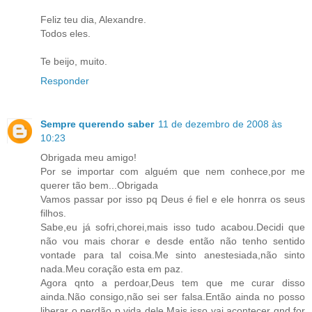
Feliz teu dia, Alexandre.
Todos eles.
Te beijo, muito.
Responder
Sempre querendo saber
11 de dezembro de 2008 às
10:23
Obrigada meu amigo!
Por se importar com alguém que nem conhece,por me
querer tão bem...Obrigada
Vamos passar por isso pq Deus é fiel e ele honrra os seus
filhos.
Sabe,eu já sofri,chorei,mais isso tudo acabou.Decidi que
não vou mais chorar e desde então não tenho sentido
vontade para tal coisa.Me sinto anestesiada,não sinto
nada.Meu coração esta em paz.
Agora qnto a perdoar,Deus tem que me curar disso
ainda.Não consigo,não sei ser falsa.Então ainda no posso
liberar o perdão p vida dele.Mais isso vai acontecer qnd for