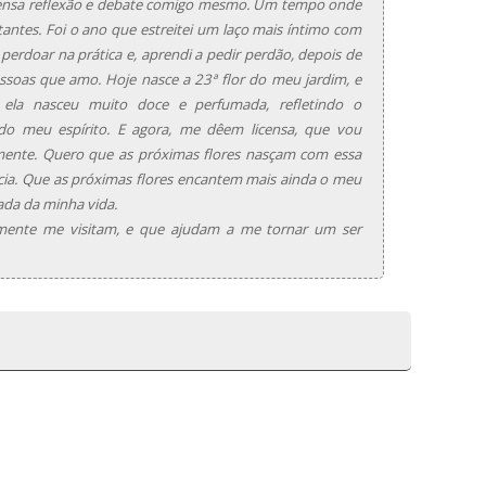
ntensa reflexão e debate comigo mesmo. Um tempo onde
itantes. Foi o ano que estreitei um laço mais íntimo com
perdoar na prática e, aprendi a pedir perdão, depois de
soas que amo. Hoje nasce a 23ª flor do meu jardim, e
 ela nasceu muito doce e perfumada, refletindo o
do meu espírito. E agora, me dêem licensa, que vou
ente. Quero que as próximas flores nasçam com essa
cia. Que as próximas flores encantem mais ainda o meu
rada da minha vida.
mente me visitam, e que ajudam a me tornar um ser