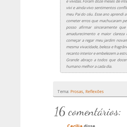
e vividas. Foram doze meses de i
vivi e ainda vivo sentimentos confl
meu Pai do céu. Esse ano aprendi a 
cometer erros que machucaram pes
posso afirmar sinceramente que
amadurecimento e maior clareza 
começar a regar meu jardim novam
mesma vivacidade, beleza e fragrân
recanto interior e embelezem a est
Grande abraço a todos que doce
humano melhor a cada dia.
Tema:
Prosas
,
Reflexões
16 comentários:
Cecília
disse...