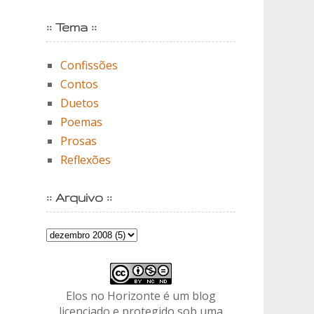
:: Tema ::
Confissões
Contos
Duetos
Poemas
Prosas
Reflexões
:: Arquivo ::
Elos no Horizonte é um blog
licenciado e protegido sob uma