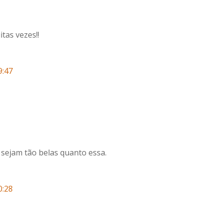
tas vezes!!
9:47
 sejam tão belas quanto essa.
0:28