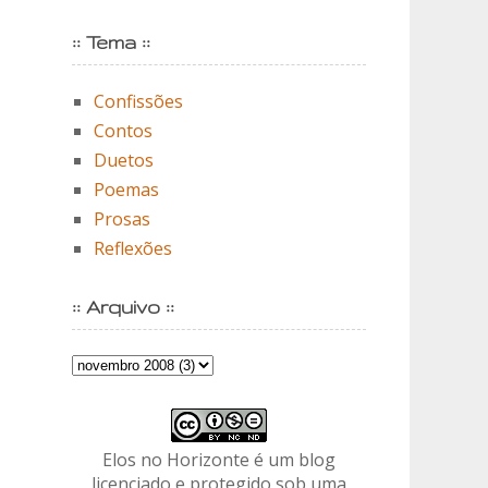
:: Tema ::
Confissões
Contos
Duetos
Poemas
Prosas
Reflexões
:: Arquivo ::
Elos no Horizonte é um blog
licenciado e protegido sob uma