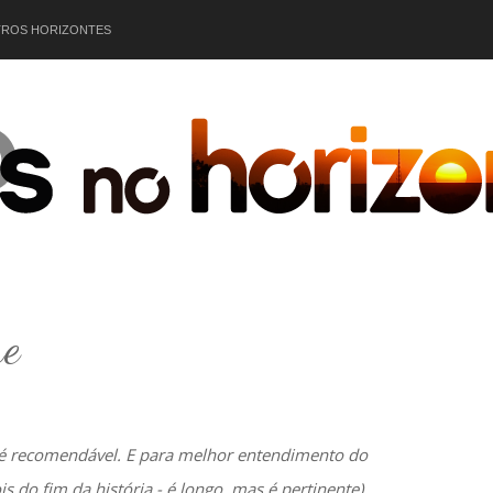
Sobre
O Autor
Contato
Outros Hor
ROS HORIZONTES
ne
 é recomendável. E para melhor entendimento do
s do fim da história - é longo, mas é pertinente)