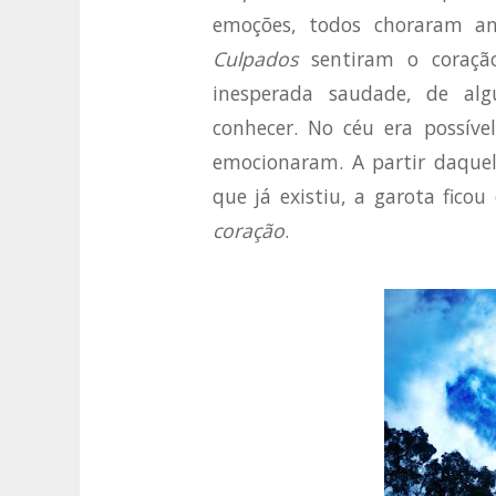
emoções, todos choraram a
Culpados
sentiram o coraç
inesperada saudade, de a
conhecer. No céu era possív
emocionaram. A partir daquel
que já existiu, a garota fico
coração
.