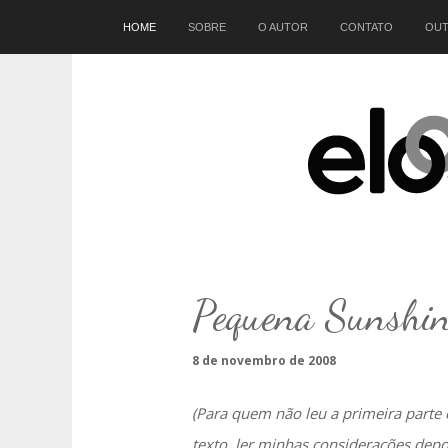
Início
HOME
SOBRE
O AUTOR
CONTATO
OUT
Pequena Sunshi
8 de novembro de 2008
(Para quem não leu a primeira parte
texto, ler minhas considerações depoi