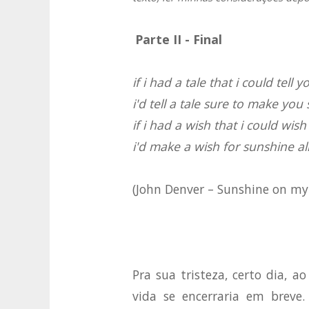
Parte II - Final
if i had a tale that i could tell y
i'd tell a tale sure to make you 
if i had a wish that i could wish
i'd make a wish for sunshine al
(John Denver – Sunshine on my
Pra sua tristeza, certo dia, 
vida se encerraria em brev