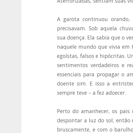
Aterrorizadas, sentiam suas v
A garota continuou orando, m
precisavam. Sob aquela chuv
sua doença. Ela sabia que o v
naquele mundo que vivia em t
egoístas, falsos e hipócritas.
sentimentos verdadeiros e re
essenciais para propagar o a
doente sim. E isso a entrist
sempre teve – a fez adoecer.
Perto do amanhecer, os pais 
despontar a luz do sol, entã
bruscamente, e com o barulho 