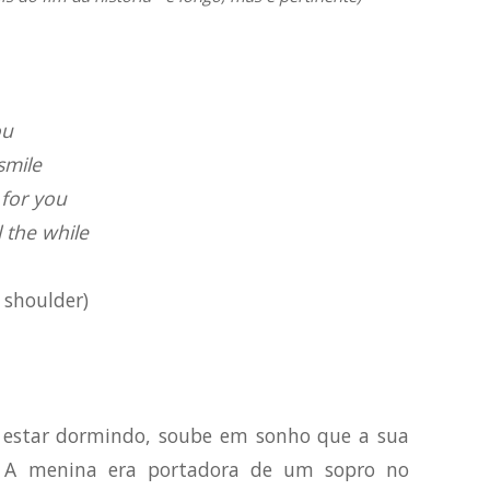
ou
smile
 for you
l the while
 shoulder)
ao estar dormindo, soube em sonho que a sua
e. A menina era portadora de um sopro no