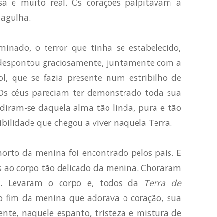
a e muito real. Os corações palpitavam a
 agulha.
nado, o terror que tinha se estabelecido,
despontou graciosamente, juntamente com a
ol, que se fazia presente num estribilho de
. Os céus pareciam ter demonstrado toda sua
ediram-se daquela alma tão linda, pura e tão
ibilidade que chegou a viver naquela Terra.
orto da menina foi encontrado pelos pais. E
os ao corpo tão delicado da menina. Choraram
s. Levaram o corpo e, todos da
Terra de
 fim da menina que adorava o coração, sua
nte, naquele espanto, tristeza e mistura de