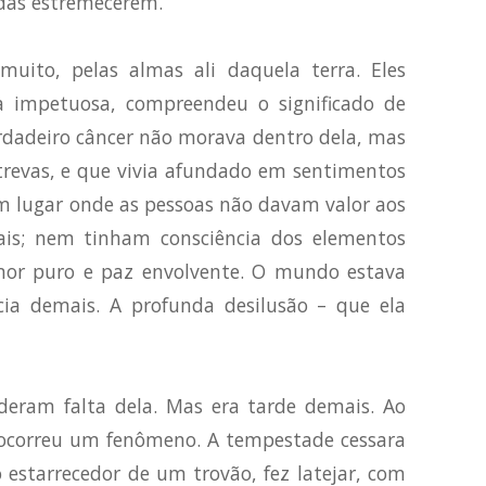
idas estremecerem.
uito, pelas almas ali daquela terra. Eles
a impetuosa, compreendeu o significado de
erdadeiro câncer não morava dentro dela, mas
revas, e que vivia afundado em sentimentos
 Um lugar onde as pessoas não davam valor aos
ais; nem tinham consciência dos elementos
mor puro e paz envolvente. O mundo estava
ecia demais. A profunda desilusão – que ela
deram falta dela. Mas era tarde demais. Ao
o ocorreu um fenômeno. A tempestade cessara
estarrecedor de um trovão, fez latejar, com