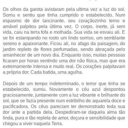
Os olhos da garota avistaram pela ultima vez a luz do sol.
Sorriu e sentiu que tinha cumprido o estabelecido. Num
espasmo de dor lancinante, seu coraçãozinho terno e
amável palpitou pela última vez. O corpo, inerte, já sem
vida, caiu na terra fofa e molhada. Sua vida se esvaiu ali. E
se foi estampando no rosto um lindo sorriso, um semblante
sereno e apaixonante. Ficou ali, no afago da paisagem, do
jardim repleto de flores perfumadas, sendo abraçada pelo
amanhecer de um novo dia. Enquanto isso, muitas pessoas
ficaram por horas sentindo uma dor não física, mas que era
extremamente intensa e muito real. Os corações palpitavam
a própria dor. Cada batida, uma agulha.
Depois de um tempo indeterminado, o terror que tinha se
estabelecido, sumiu. Novamente o céu azul despontou
graciosamente, juntamente com a luz vibrante e brilhante do
sol, que se fazia presente num estribilho de aquarela doce e
pacificadora. Os céus pareciam ter demonstrado toda sua
dor ante a partida dela. Despediram-se daquela alma tão
linda, pura e tão repleta de amor, doçura e sensibilidade que
chegou a viver naquela Terra.