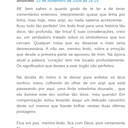
Anônimo
13 de novembro de 2008 às 18:15
Alf, bem sabes o quanto gosto de te ler e de tecer
comentários extensos, interpretando quase que linha por
linha, mas hoje, meu anjo, eu nada saberia acrescentar...
ficou tudo tão perfeito! Um lindo final para uma história tão
doce, tão profunda, tão lírica! E tuas considerações, creio
eu, um verdadeiro tratado sobre os simbolismos que nos
cercam. Qualquer coisa que eu dissesse a mais seria
desnecessária. A não ser, menino lindo, sobre a emoção
que desde a primeira parte se apossou de mim. Na época
atual a palavra 'coração' tem me tocado profundamente.
Os significados que destes a este órgão são perfeitos.
Na dúvida do mimo a te deixar para enfeitar os teus
sonhos, estou colhendo do olhar de um anjo que está
passeando por aqui, uma linda estrelinha dourada... que
ela ilumine este teu sonhar tão doce, meu querido! Em
compensação estou levando daqui um delicado raiozinho
deste sol imenso que fizeste brilhar nestas duas últimas
postagens.
Fica em paz, menino lindo, fica com Deus, pois certamente