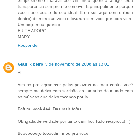
Simplesmente maravilhoso Alf, meu querido amigo. Sua
transparencia sempre me comove. E principalmente porque
voce nao desiste de seu ideal. E eu sei, aqui dentro (bem
dentro) de mim que voce o levarah com voce por toda vida.
Um beijo meu querido.
EU TE ADORO!
MARY
Responder
Glau Ribeiro
9 de novembro de 2008 às 13:01
Alf,
Vim só pra agradecer pelas palavras no meu canto. Você
sempre me deixa com sorrisão do tamanho do mundo com
as músicas que deixa tocando por lá.
Fofura, você ééé! Das mais fofas!
Obrigada de verdade por tanto carinho. Tudo recíproco! =)
Beeeeeeeijo toooodim meu pra você!