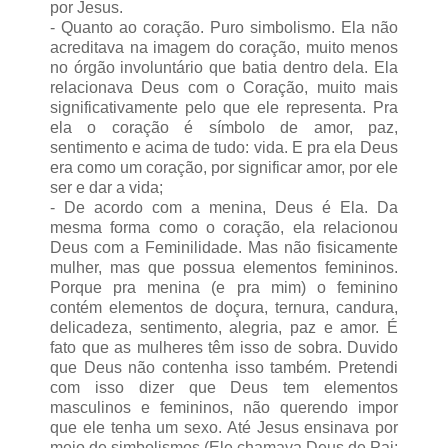
por Jesus.
- Quanto ao coração. Puro simbolismo. Ela não
acreditava na imagem do coração, muito menos
no órgão involuntário que batia dentro dela. Ela
relacionava Deus com o Coração, muito mais
significativamente pelo que ele representa. Pra
ela o coração é símbolo de amor, paz,
sentimento e acima de tudo: vida. E pra ela Deus
era como um coração, por significar amor, por ele
ser e dar a vida;
- De acordo com a menina, Deus é Ela. Da
mesma forma como o coração, ela relacionou
Deus com a Feminilidade. Mas não fisicamente
mulher, mas que possua elementos femininos.
Porque pra menina (e pra mim) o feminino
contém elementos de doçura, ternura, candura,
delicadeza, sentimento, alegria, paz e amor. É
fato que as mulheres têm isso de sobra. Duvido
que Deus não contenha isso também. Pretendi
com isso dizer que Deus tem elementos
masculinos e femininos, não querendo impor
que ele tenha um sexo. Até Jesus ensinava por
meio de simbolismos (Ele chamava Deus de Pai: