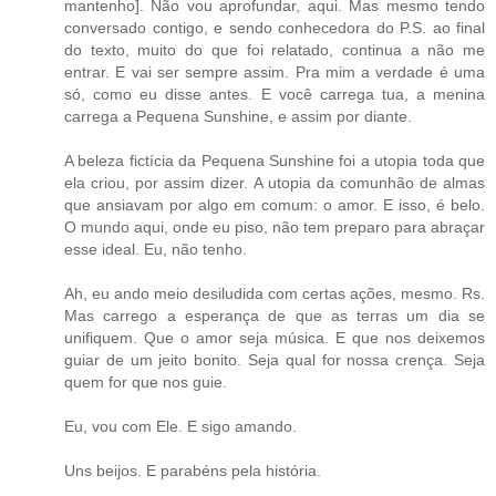
mantenho]. Não vou aprofundar, aqui. Mas mesmo tendo
conversado contigo, e sendo conhecedora do P.S. ao final
do texto, muito do que foi relatado, continua a não me
entrar. E vai ser sempre assim. Pra mim a verdade é uma
só, como eu disse antes. E você carrega tua, a menina
carrega a Pequena Sunshine, e assim por diante.
A beleza fictícia da Pequena Sunshine foi a utopia toda que
ela criou, por assim dizer. A utopia da comunhão de almas
que ansiavam por algo em comum: o amor. E isso, é belo.
O mundo aqui, onde eu piso, não tem preparo para abraçar
esse ideal. Eu, não tenho.
Ah, eu ando meio desiludida com certas ações, mesmo. Rs.
Mas carrego a esperança de que as terras um dia se
unifiquem. Que o amor seja música. E que nos deixemos
guiar de um jeito bonito. Seja qual for nossa crença. Seja
quem for que nos guie.
Eu, vou com Ele. E sigo amando.
Uns beijos. E parabéns pela história.