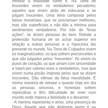
mostrar a realidade como é. Na
Terra de
Inocentes
vivem os verdadeiros pecadores;
aqueles que vivem atrás de máscaras e se
julgam inocentes. Uma terra composta pelos
falsos moralistas, que se proclamam melhores,
mas são superficiais e não dão a mínima para
sentimentos verdadeiros. Por trás de “boas
ações”, se dizem pessoas do bem. Retrato a
pretensão humana de se achar superior em
relação a outras pessoas e a hipocrisia tão
presente no mundo. Na
Terra de Culpados
vivem
os marginalizados, os que sofrem preconceitos e
que são julgados pelos “inocentes”. Ali vivem os
puros de coração, os que amam com sinceridade
e lutam por valores reais e verdadeiros, mas que
vivem numa prisão imposta pelos que se dizem
inocentes. São vítimas da falsa moralidade. É
minha maneira de retratar o quanto hoje em dia
as pessoas sinceras, e honestas sofrem
represálias e têm dificuldade de viver num
mundo onde impera a falsidade e o desamor;
- A menina representa o amor, uma presença de
Deus. Aquele que não distingue quem é ou