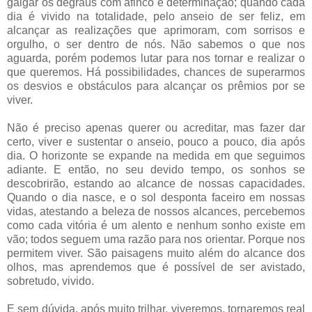
galgar os degraus com afinco e determinação; quando cada
dia é vivido na totalidade, pelo anseio de ser feliz, em
alcançar as realizações que aprimoram, com sorrisos e
orgulho, o ser dentro de nós. Não sabemos o que nos
aguarda, porém podemos lutar para nos tornar e realizar o
que queremos. Há possibilidades, chances de superarmos
os desvios e obstáculos para alcançar os prêmios por se
viver.
Não é preciso apenas querer ou acreditar, mas fazer dar
certo, viver e sustentar o anseio, pouco a pouco, dia após
dia. O horizonte se expande na medida em que seguimos
adiante. E então, no seu devido tempo, os sonhos se
descobrirão, estando ao alcance de nossas capacidades.
Quando o dia nasce, e o sol desponta faceiro em nossas
vidas, atestando a beleza de nossos alcances, percebemos
como cada vitória é um alento e nenhum sonho existe em
vão; todos seguem uma razão para nos orientar. Porque nos
permitem viver. São paisagens muito além do alcance dos
olhos, mas aprendemos que é possível de ser avistado,
sobretudo, vivido.
E sem dúvida, após muito trilhar, viveremos, tornaremos real