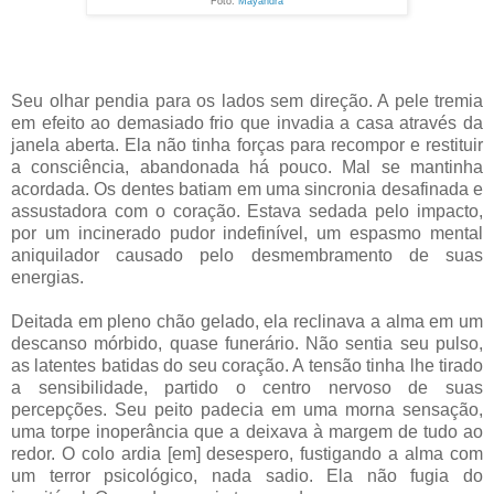
Foto:
Mayandra
Seu olhar pendia para os lados sem direção. A pele tremia
em efeito ao demasiado frio que invadia a casa através da
janela aberta. Ela não tinha forças para recompor e restituir
a consciência, abandonada há pouco. Mal se mantinha
acordada. Os dentes batiam em uma sincronia desafinada e
assustadora com o coração. Estava sedada pelo impacto,
por um incinerado pudor indefinível, um espasmo mental
aniquilador causado pelo desmembramento de suas
energias.
Deitada em pleno chão gelado, ela reclinava a alma em um
descanso mórbido, quase funerário. Não sentia seu pulso,
as latentes batidas do seu coração. A tensão tinha lhe tirado
a sensibilidade, partido o centro nervoso de suas
percepções. Seu peito padecia em uma morna sensação,
uma torpe inoperância que a deixava à margem de tudo ao
redor. O colo ardia [em] desespero, fustigando a alma com
um terror psicológico, nada sadio. Ela não fugia do