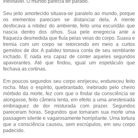
inevitável. O mundo parecia ter parado.
Seu jeito amortecido situava-se paralelo ao mundo, porque
os elementos pareciam se distanciar dela. A mente
desfocava a nitidez do ambiente, feito uma escuridão que
nascia dentro dos olhos. Sua pele enegrecia ante a
fraqueza desmedida que fluía pelas veias do corpo. Suava e
tremia com um corpo se retorcendo em meio a curtos
gemidos de dor. A palidez tomava conta de seu semblante
inchado. E nada era capaz de conter aqueles segundos
apavorantes. Até que findou, igual um espetáculo que
fechava as cortinas.
Em poucos segundos seu corpo enrijeceu, endureceu feito
rocha. Mas o espírito, quebrantado, inebriado pelo cheiro
mórbido da morte, fez com que o findar da consciência se
alongasse, feito câmera lenta, em efeito a uma anestesiada
embriaguez de dor misturada com prazer. Segundos
pareceram horas. Segundos que tornaram sua morte uma
passagem silente e vagarosamente horripilante. Uma tortura
que a consciência causou, sem escrúpulos, em seu corpo
padecido.