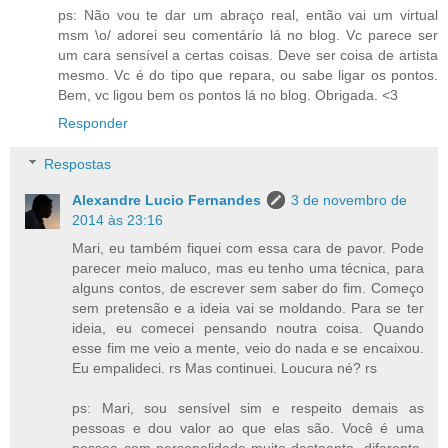
ps: Não vou te dar um abraço real, então vai um virtual
msm \o/ adorei seu comentário lá no blog. Vc parece ser
um cara sensível a certas coisas. Deve ser coisa de artista
mesmo. Vc é do tipo que repara, ou sabe ligar os pontos.
Bem, vc ligou bem os pontos lá no blog. Obrigada. <3
Responder
Respostas
Alexandre Lucio Fernandes
3 de novembro de
2014 às 23:16
Mari, eu também fiquei com essa cara de pavor. Pode
parecer meio maluco, mas eu tenho uma técnica, para
alguns contos, de escrever sem saber do fim. Começo
sem pretensão e a ideia vai se moldando. Para se ter
ideia, eu comecei pensando noutra coisa. Quando
esse fim me veio a mente, veio do nada e se encaixou.
Eu empalideci. rs Mas continuei. Loucura né? rs
ps: Mari, sou sensível sim e respeito demais as
pessoas e dou valor ao que elas são. Você é uma