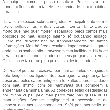
A qualquer momento posso desativar. Preciso viver de
ponderações, sob um tapete de serenidade pouco habitual
para mim.
Há ainda espaços sobrecarregados. Principalmente com o
lixo empilhado nas minhas pastas internas. Tanto arquivo
morto que não quer morrer, espalhado pelos cantos mais
obscuros do meu espaço interno só ocupando espaço.
Quero me desvencilhar do transbordamento de tantas
informações. Mas há áreas restritas, impenetráveis, lugares
onde meus sonhos não atravessam com facilidade. Há
bugs
gerando caos e pane em todos os meus programas internos.
O sistema está corrompido pelo cinza deste mundo cão.
Dei
reboot
porque precisava reanimar as partes extinguidas
pelo longo tempo ligado. Sobrecarreguei a esperança tão
absorvida pelos cabos antigos da fé. Faltou apuro e cuidado
com meu íntimo, com os
hardwares
que compõem a
engenharia da minha alma. As conexões estão desgastadas
por minha culpa, pelo meu parco zelo nas quase nulas
manutenções. Sempre negligenciei a necessidade de
limpeza dos meus componentes. Sofri por intermédio da
minha arrogância.