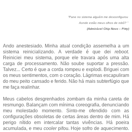
“Pane no sistema alguém me desconfigurou
Aonde estão meus olhos de robô? ”
(Admirável Chip Novo – Pitty)
Ando anestesiado. Minha atual condição assemelha a um
sistema reinicializando. A verdade é que dei
reboot
.
Reiniciei meu sistema, porque ele travara após uma alta
carga de processamento. Não soube suportar a pressão.
Talvez... Certo é que a corda rompeu e explodi. Briguei com
os meus sentimentos, com o coração. Lágrimas escapuliram
do meu peito cansado e ferido. Não há mais subterfúgio que
me faça realinhar.
Meus cabelos desgrenhados zombam da minha careta de
resmungo. Balançam com mínima coreografia, denunciando
meu molestado momento. Sinto-me ofendido com as
configurações obsoletas de certas áreas dentro de mim. Há
perigo nítido em intercalar tantas vivências. Há poeira
acumulada, e meu
cooler
pifou. Hoje sofro de aquecimento.