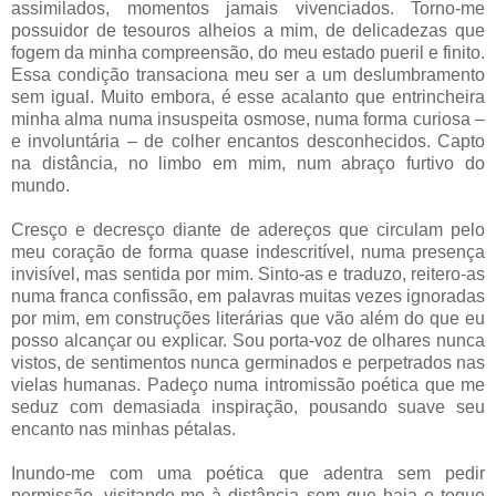
assimilados, momentos jamais vivenciados. Torno-me
possuidor de tesouros alheios a mim, de delicadezas que
fogem da minha compreensão, do meu estado pueril e finito.
Essa condição transaciona meu ser a um deslumbramento
sem igual. Muito embora, é esse acalanto que entrincheira
minha alma numa insuspeita osmose, numa forma curiosa –
e involuntária – de colher encantos desconhecidos. Capto
na distância, no limbo em mim, num abraço furtivo do
mundo.
Cresço e decresço diante de adereços que circulam pelo
meu coração de forma quase indescritível, numa presença
invisível, mas sentida por mim. Sinto-as e traduzo, reitero-as
numa franca confissão, em palavras muitas vezes ignoradas
por mim, em construções literárias que vão além do que eu
posso alcançar ou explicar. Sou porta-voz de olhares nunca
vistos, de sentimentos nunca germinados e perpetrados nas
vielas humanas. Padeço numa intromissão poética que me
seduz com demasiada inspiração, pousando suave seu
encanto nas minhas pétalas.
Inundo-me com uma poética que adentra sem pedir
permissão, visitando-me à distância sem que haja o toque