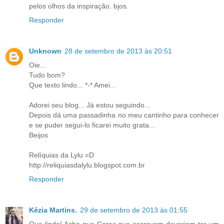
pelos olhos da inspiração. bjos.
Responder
Unknown
28 de setembro de 2013 às 20:51
Oie...
Tudo bom?
Que texto lindo... *-* Amei...
Adorei seu blog... Já estou seguindo...
Depois dá uma passadinha no meu cantinho para conhecer
e se puder segui-lo ficarei muito grata...
Beijos
Relíquias da Lylu =D
http://reliquiasdalylu.blogspot.com.br
Responder
Kézia Martins.
29 de setembro de 2013 às 01:55
Que lindo! Acho que Caras que escrevem deveriam ter um