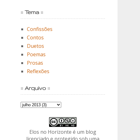
:: Tema ::
Confissões
Contos
Duetos
Poemas
Prosas
Reflexões
:: Arquivo ::
Elos no Horizonte é um blog
licenciado e protegido sob uma