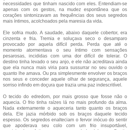
necessidades que tinham nascido com eles. Entendiam-se
apenas com os gestos, na mudez espontânea que os
corações sintonizavam as frequências dos seus segredos
mais íntimos, acolchoados pela maresia da vida.
Ele sofria mudo. A saudade, abaixo daquele cobertor, era
cinzenta e fria. Tremia e soluçava seco o desamparo
provocado por aquela difícil perda. Perda que até o
momento atormentava o seu íntimo com sensações
pesarosas, incididas com uma dor difícil de tolerar. O
destino tinha levado o seu anjo, e ele não acreditava ainda
que ela nunca mais viria para sussurrar no seu ouvido o
quanto lhe amava. Ou pra simplesmente envolver os braços
nos seus e conceder aquele olhar de segurança, aquele
sorriso infindo em doçura que trazia uma paz indescritível.
O tecido do edredom, por mais grosso que fosse não o
aquecia. O frio tinha raízes lá no mais profundo da alma.
Nada externamente o aqueceria tanto quanto os braços
dela. Ele jazia mórbido sob os braços daquele tecido
espesso. Os segredos enalteciam o fervor inócuo do sentir
que apoderava seu colo com um frio insuportável,