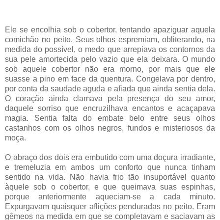
Ele se encolhia sob o cobertor, tentando apaziguar aquela
comichão no peito. Seus olhos espremiam, obliterando, na
medida do possível, o medo que arrepiava os contornos da
sua pele amortecida pelo vazio que ela deixara. O mundo
sob aquele cobertor não era morno, por mais que ele
suasse a pino em face da quentura. Congelava por dentro,
por conta da saudade aguda e afiada que ainda sentia dela.
O coração ainda clamava pela presença do seu amor,
daquele sorriso que encruzilhava encantos e acaçapava
magia. Sentia falta do embate belo entre seus olhos
castanhos com os olhos negros, fundos e misteriosos da
moça.
O abraço dos dois era embutido com uma doçura irradiante,
e tremeluzia em ambos um conforto que nunca tinham
sentido na vida. Não havia frio tão insuportável quanto
àquele sob o cobertor, e que queimava suas espinhas,
porque anteriormente aqueciam-se a cada minuto.
Expurgavam quaisquer aflições penduradas no peito. Eram
gêmeos na medida em que se completavam e saciavam as