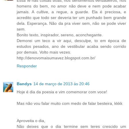
Essa fé nas coisas boas, nos sentimentos verdadeiros, nos
homens do bem, no amor não deve e nem pode acabar
jamais. A cultive, a regue, a guarde. Ela é preciosa, e
acredito que todo ser deveria ter um punhado bem grande
dela. Esperança. Não da pra viver sem, não se pode viver
sem.
Bonito texto, inspirador, sereno, aconchegante.
Demorei um teco a vir aqui, desculpe, to em época de
estudos pesados, ano de vestibular acaba sendo corrido
por demais. Volto mais vezes.
http://denovomaisumavez.blogspot.com.br/
Responder
Bandys
14 de março de 2013 às 20:46
Hoje é dia da poesia e vim comemorar com voce!
Mas não vou falar muito com medo de falar besteira, kkkk
Aproveita o dia,
Não deixes que o dia termine sem teres crescido um