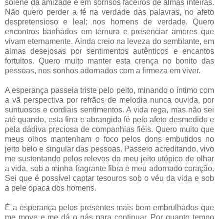
solene da amizade e em sorrisos faceiros de almas inteiras.
Não quero perder a fé na verdade das palavras, no afeto
despretensioso e leal; nos homens de verdade. Quero
encontros banhados em ternura e presenciar amores que
vivam eternamente. Ainda creio na leveza do semblante, em
almas desejosas por sentimentos autênticos e encantos
fortuitos. Quero muito manter esta crença no bonito das
pessoas, nos sonhos adornados com a firmeza em viver.
A esperança passeia triste pelo peito, minando o íntimo com
a vã perspectiva por refrãos de melodia nunca ouvida, por
suntuosos e cordiais sentimentos. A vida rega, mas não sei
até quando, esta fina e abrangida fé pelo afeto desmedido e
pela dádiva preciosa de companhias fiéis. Quero muito que
meus olhos mantenham o foco pelos dons embutidos no
jeito belo e singular das pessoas. Passeio acreditando, vivo
me sustentando pelos relevos do meu jeito utópico de olhar
a vida, sob a minha fragrante fibra e meu adornado coração.
Sei que é possível captar tesouros sob o véu da vida e sob
a pele opaca dos homens.
É a esperança pelos presentes mais bem embrulhados que
me move e me dá o gás para continuar. Por quanto tempo