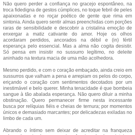
Não quero perder a confiança no gracejo espontâneo, na
troca fidedigna de gestos cúmplices, no toque febril de peles
apaixonadas e no roçar poético de gente que rima em
sintonia. Ainda quero sentir almas preenchidas com porções
raras de sensibilidade e descobrir a cristalina emoção de
enxergar a matiz cativante do amor. Hoje os olhos
acordaram perdidos, ancorados na débil e (in) fértil
esperança pelo essencial. Mas a alma não cogita desistir.
Só pensa em insistir no sussurro legítimo, no deleite
aninhado na textura macia de uma mão acolhedora.
Mesmo perdido, e com o coração embaçado, ainda creio em
sussurros que valham a pena e arrepiam os pelos do corpo,
eriçando o coração com sentimentos decotados por um
inestimável e belo querer. Minha tenacidade é que bombeia
sangue à tão abalada esperança. Não quero diluir a minha
obstinação. Quero permanecer firme nesta incessante
busca por relíquias fiéis e cheias de ternura; por momentos
únicos e demasiado marcantes; por delicadezas exiladas no
limbo de cada um.
Abrando o íntimo sem deixar de acreditar na franqueza