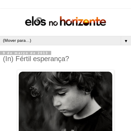
▼
9 de março de 2013
(In) Fértil esperança?