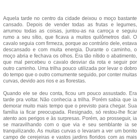
Aquela tarde no centro da cidade deixou o moço bastante
cansado. Depois de vender todas as frutas e legumes,
arrumou todas as coisas, juntou-as na carroça e seguiu
rumo a seu sítio, que ficava a muitos quilômetros dali. O
cavalo seguia com firmeza, porque ao contrário dele, estava
descansado e com muita energia. Durante o caminho, o
moço abria e fechava os olhos. Era tão nítido o abatimento,
que mal percebeu o cavalo desviar da rota e seguir por
outro caminho. Uma trilha pouco utilizada por levar o dobro
do tempo que o outro comumente seguido, por conter muitas
curvas, devido aos rios e as florestas.
Quando ele se deu conta, ficou um pouco assustado. Era
tarde pra voltar. Não conhecia a trilha. Porém sabia que ia
demorar muito mais tempo que o previsto para chegar. Sua
família ia ficar preocupada. Resignado, só restou-lhe ficar
atento aos perigos e às surpresas. Porém, ao prosseguir, ia
se maravilhando com o que via e seu semblante ia se
tranquilizando. As muitas curvas o levaram a ver um bonito
campo de cerejeiras e vastos jardins floridos com as mais