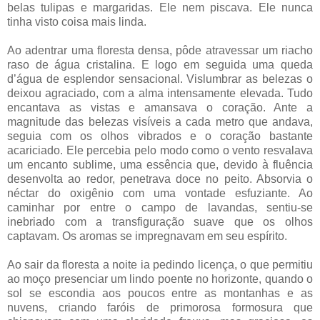
belas tulipas e margaridas. Ele nem piscava. Ele nunca
tinha visto coisa mais linda.
Ao adentrar uma floresta densa, pôde atravessar um riacho
raso de água cristalina. E logo em seguida uma queda
d’água de esplendor sensacional. Vislumbrar as belezas o
deixou agraciado, com a alma intensamente elevada. Tudo
encantava as vistas e amansava o coração. Ante a
magnitude das belezas visíveis a cada metro que andava,
seguia com os olhos vibrados e o coração bastante
acariciado. Ele percebia pelo modo como o vento resvalava
um encanto sublime, uma essência que, devido à fluência
desenvolta ao redor, penetrava doce no peito. Absorvia o
néctar do oxigênio com uma vontade esfuziante. Ao
caminhar por entre o campo de lavandas, sentiu-se
inebriado com a transfiguração suave que os olhos
captavam. Os aromas se impregnavam em seu espírito.
Ao sair da floresta a noite ia pedindo licença, o que permitiu
ao moço presenciar um lindo poente no horizonte, quando o
sol se escondia aos poucos entre as montanhas e as
nuvens, criando faróis de primorosa formosura que