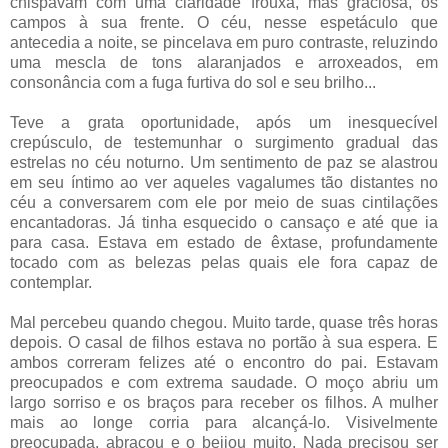
chispavam com uma claridade frouxa, mas graciosa, os
campos à sua frente. O céu, nesse espetáculo que
antecedia a noite, se pincelava em puro contraste, reluzindo
uma mescla de tons alaranjados e arroxeados, em
consonância com a fuga furtiva do sol e seu brilho...
Teve a grata oportunidade, após um inesquecível
crepúsculo, de testemunhar o surgimento gradual das
estrelas no céu noturno. Um sentimento de paz se alastrou
em seu íntimo ao ver aqueles vagalumes tão distantes no
céu a conversarem com ele por meio de suas cintilações
encantadoras. Já tinha esquecido o cansaço e até que ia
para casa. Estava em estado de êxtase, profundamente
tocado com as belezas pelas quais ele fora capaz de
contemplar.
Mal percebeu quando chegou. Muito tarde, quase três horas
depois. O casal de filhos estava no portão à sua espera. E
ambos correram felizes até o encontro do pai. Estavam
preocupados e com extrema saudade. O moço abriu um
largo sorriso e os braços para receber os filhos. A mulher
mais ao longe corria para alcançá-lo. Visivelmente
preocupada, abraçou e o beijou muito. Nada precisou ser