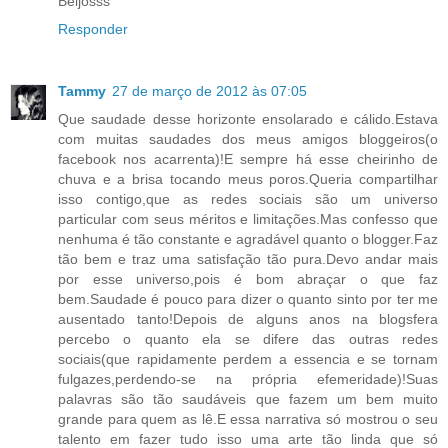
Beijosss
Responder
Tammy
27 de março de 2012 às 07:05
Que saudade desse horizonte ensolarado e cálido.Estava
com muitas saudades dos meus amigos bloggeiros(o
facebook nos acarrenta)!E sempre há esse cheirinho de
chuva e a brisa tocando meus poros.Queria compartilhar
isso contigo,que as redes sociais são um universo
particular com seus méritos e limitações.Mas confesso que
nenhuma é tão constante e agradável quanto o blogger.Faz
tão bem e traz uma satisfação tão pura.Devo andar mais
por esse universo,pois é bom abraçar o que faz
bem.Saudade é pouco para dizer o quanto sinto por ter me
ausentado tanto!Depois de alguns anos na blogsfera
percebo o quanto ela se difere das outras redes
sociais(que rapidamente perdem a essencia e se tornam
fulgazes,perdendo-se na própria efemeridade)!Suas
palavras são tão saudáveis que fazem um bem muito
grande para quem as lê.E essa narrativa só mostrou o seu
talento em fazer tudo isso uma arte tão linda que só