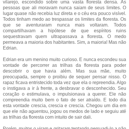
vilarejo, escondido sobre uma vasta floresta densa. As
pessoas que ali moravam nunca saiam de seus limites. O
lugar quase não recebia luz direta e o céu era pouco visível.
Todos tinham medo ao trespassar os limites da floresta. Os
que se aventuraram nunca mais voltaram. Todos
compartilhavam a hipótese de que espíritos ruins
sequestravam quem ultrapassava a floresta. O medo
permeava a maioria dos habitantes. Sim, a maioria! Mas não
Edrian.
Edrian era um menino muito curioso. E nunca escondeu sua
vontade de percorrer as trilhas da floresta para poder
descobrir o que havia além. Mas sua mãe, muito
preocupada, sempre o proibiu de sequer pensar nisso. O
rapaz ficava entristecido toda vez que ela o repreendia. Algo
o instigava a ir à frente, a desbravar o desconhecido. Seu
coração o estimulava, o impulsionava a querer. Ele não
compreendia muito bem o fato de ser atraído. E todo dia
esta vontade crescia, crescia e crescia. Chegou um dia em
que ele não aguentou, jogou os medos de lado e seguiu até
as trilhas da floresta com intuito de sair dali.
Porém, muitos o viram e gritaram tentando persuadi-lo a não