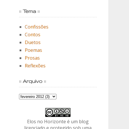
:: Tema ::
Confissões
Contos
Duetos
Poemas
Prosas
Reflexões
:: Arquivo ::
Elos no Horizonte é um blog
licenciado e protegido sob uma