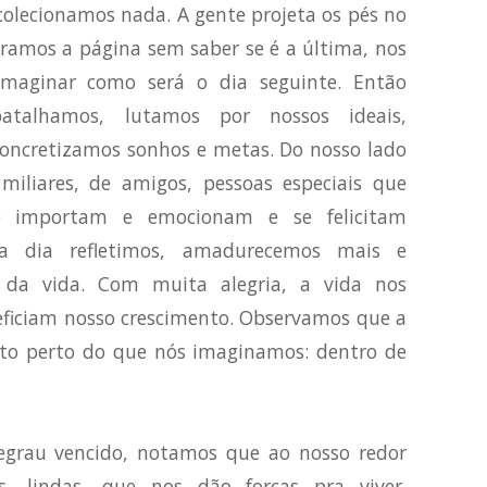
colecionamos nada. A gente projeta os pés no
iramos a página sem saber se é a última, nos
maginar como será o dia seguinte. Então
atalhamos, lutamos por nossos ideais,
concretizamos sonhos e metas. Do nosso lado
iliares, de amigos, pessoas especiais que
 importam e emocionam e se felicitam
a dia refletimos, amadurecemos mais e
s da vida. Com muita alegria, a vida nos
eficiam nosso crescimento. Observamos que a
uito perto do que nós imaginamos: dentro de
egrau vencido, notamos que ao nosso redor
s, lindas, que nos dão forças pra viver.