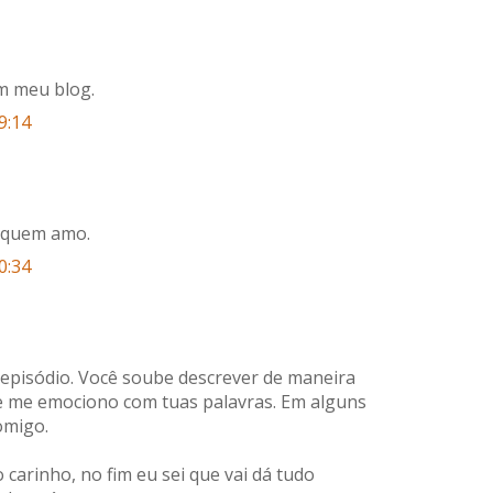
m meu blog.
9:14
a quem amo.
0:34
e episódio. Você soube descrever de maneira
e me emociono com tuas palavras. Em alguns
omigo.
o carinho, no fim eu sei que vai dá tudo