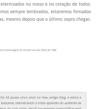
 eternizados no nosso e no coração de todos.
remos sempre lembrados, estaremos firmados
as, mesmo depois que o último sopro chegar,
7, em homenagem às vítimas do vôo 3054 da TAM.
rito há quase cinco anos no meu antigo blog, e estive a
i bastante, relembrando o triste episódio do acidente da
sar do tom triste, decidi novamente compartilhar este