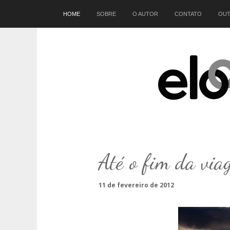
Início
HOME
SOBRE
O AUTOR
CONTATO
OUT
Até o fim da via
11 de fevereiro de 2012