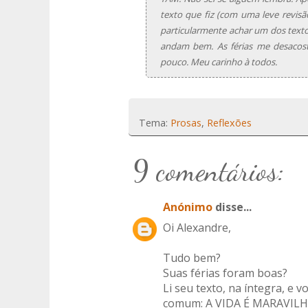
texto que fiz (com uma leve revisã
particularmente achar um dos textos
andam bem. As férias me desaco
pouco. Meu carinho à todos.
Tema:
Prosas
,
Reflexões
9 comentários:
Anónimo
disse...
Oi Alexandre,
Tudo bem?
Suas férias foram boas?
Li seu texto, na íntegra, e
comum: A VIDA É MARAVILH